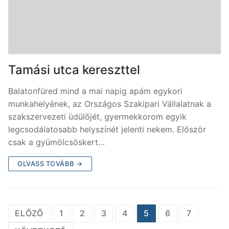
Tamási utca kereszttel
Balatonfüred mind a mai napig apám egykori
munkahelyének, az Országos Szakipari Vállalatnak a
szakszervezeti üdülőjét, gyermekkorom egyik
legcsodálatosabb helyszínét jelenti nekem. Először
csak a gyümölcsöskert…
OLVASS TOVÁBB →
ELŐZŐ
1
2
3
4
5
6
7