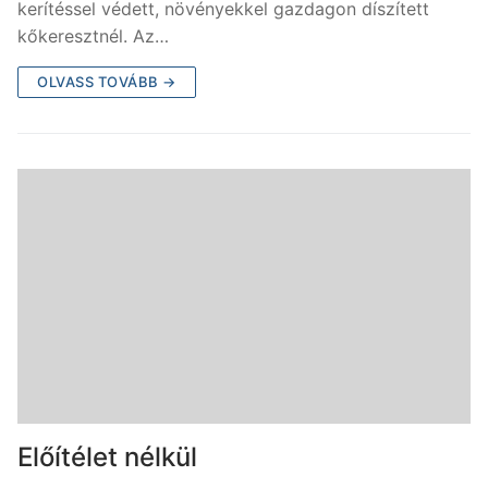
kerítéssel védett, növényekkel gazdagon díszített
kőkeresztnél. Az…
OLVASS TOVÁBB →
Előítélet nélkül