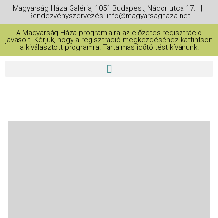
Magyarság Háza Galéria, 1051 Budapest, Nádor utca 17. |
Rendezvényszervezés: info@magyarsaghaza.net
A Magyarság Háza programjaira az előzetes regisztráció
javasolt. Kérjük, hogy a regisztráció megkezdéséhez kattintson
a kiválasztott programra! Tartalmas időtöltést kívánunk!