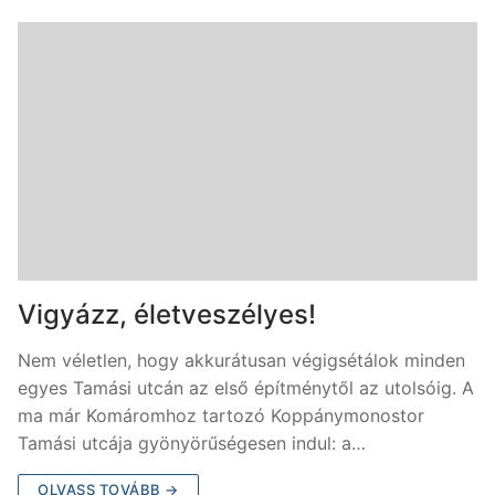
Vigyázz, életveszélyes!
Nem véletlen, hogy akkurátusan végigsétálok minden
egyes Tamási utcán az első építménytől az utolsóig. A
ma már Komáromhoz tartozó Koppánymonostor
Tamási utcája gyönyörűségesen indul: a…
OLVASS TOVÁBB →