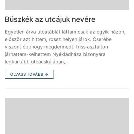
Büszkék az utcájuk nevére
Egyetlen árva utcatáblát láttam csak az egyik házon,
először azt hittem, rossz helyen járok. Cserébe
viszont épphogy megdermedt, friss aszfalton
járhattam-kelhettem Nyékládháza bizonyára
legkurtább utcácskájában,…
OLVASS TOVÁBB →