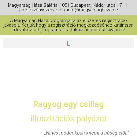
Magyarság Háza Galéria, 1051 Budapest, Nádor utca 17. |
Rendezvényszervezés: info@magyarsaghaza.net
A Magyarság Háza programjaira az előzetes regisztráció
javasolt. Kérjük, hogy a regisztráció megkezdéséhez kattintson
a kiválasztott programra! Tartalmas időtöltést kívánunk!
Ragyog egy csillag
illusztrációs pályázat
„Nincs módunkban kitérni a hűség elől.”