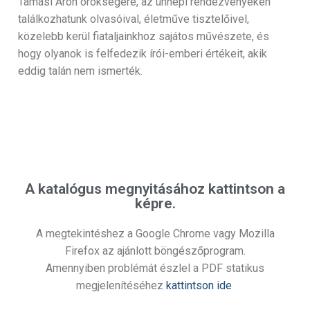
Tamási Áron örökségére, az ünnepi rendezvényeken
találkozhatunk olvasóival, életműve tisztelőivel,
közelebb kerül fiataljainkhoz sajátos művészete, és
hogy olyanok is felfedezik írói-emberi értékeit, akik
eddig talán nem ismerték.
A katalógus megnyitásához kattintson a
képre.
A megtekintéshez a Google Chrome vagy Mozilla
Firefox az ajánlott böngészőprogram.
Amennyiben problémát észlel a PDF statikus
megjelenítéséhez
kattintson ide