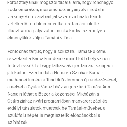
korosztályainak megszólítására, arra, hogy rendhagyó
irodalomórákon, mesemondó, anyanyelvi, irodalmi
versenyeken, darabjait játszva, színháztörténeti
vetélkedő fordulóin, novella- és Tamási ihlette
illusztrációs pályázaton munkálkodva személyes
élményükké váljon Tamási világa.
Fontosnak tartjuk, hogy a sokszínű Tamási-életmű
részeként a Kárpát-medence minél több helyszínén
fedezhessék fel vagy láthassák újra Tamási színpadi
játékait is. Ezért indul a Nemzeti Színház Kárpát-
medencei turnéra a Tündöklő Jeromos új rendezésével,
amelyet a Gyulai Várszínház augusztusi Tamási Áron
Napjain láthat először a közönség. Mikházán a
Csűrszínház nyári programjában magyarországi és
erdélyi társulatok mutatnak be Tamási-műveket, a
szülőfalu népét is megtisztelik előadásokkal a
színházak.