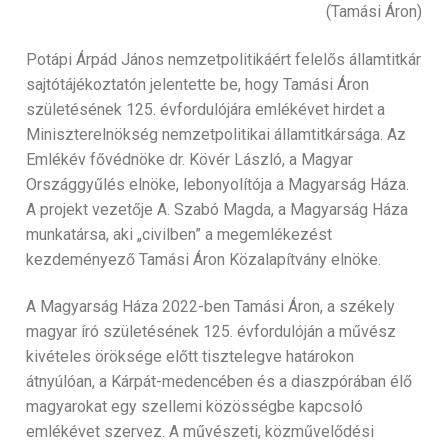
(Tamási Áron)
Potápi Árpád János nemzetpolitikáért felelős államtitkár
sajtótájékoztatón jelentette be, hogy Tamási Áron
születésének 125. évfordulójára emlékévet hirdet a
Miniszterelnökség nemzetpolitikai államtitkársága. Az
Emlékév fővédnöke dr. Kövér László, a Magyar
Országgyűlés elnöke, lebonyolítója a Magyarság Háza.
A projekt vezetője A. Szabó Magda, a Magyarság Háza
munkatársa, aki „civilben” a megemlékezést
kezdeményező Tamási Áron Közalapítvány elnöke.
A Magyarság Háza 2022-ben Tamási Áron, a székely
magyar író születésének 125. évfordulóján a művész
kivételes öröksége előtt tisztelegve határokon
átnyúlóan, a Kárpát-medencében és a diaszpórában élő
magyarokat egy szellemi közösségbe kapcsoló
emlékévet szervez. A művészeti, közművelődési