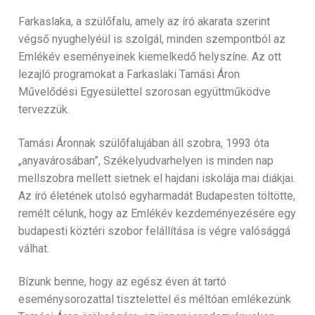
Farkaslaka, a szülőfalu, amely az író akarata szerint
végső nyughelyéül is szolgál, minden szempontból az
Emlékév eseményeinek kiemelkedő helyszíne. Az ott
lezajló programokat a Farkaslaki Tamási Áron
Művelődési Egyesülettel szorosan együttműködve
tervezzük.
Tamási Áronnak szülőfalujában áll szobra, 1993 óta
„anyavárosában”, Székelyudvarhelyen is minden nap
mellszobra mellett sietnek el hajdani iskolája mai diákjai.
Az író életének utolsó egyharmadát Budapesten töltötte,
remélt célunk, hogy az Emlékév kezdeményezésére egy
budapesti köztéri szobor felállítása is végre valósággá
válhat.
Bízunk benne, hogy az egész éven át tartó
eseménysorozattal tisztelettel és méltóan emlékezünk