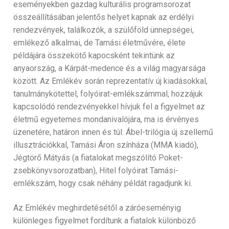
eseményekben gazdag kulturális programsorozat
összeállításában jelentős helyet kapnak az erdélyi
rendezvények, találkozók, a szülőföld ünnepségei,
emlékező alkalmai, de Tamási életművére, élete
példájára összekötő kapocsként tekintünk az
anyaország, a Kárpát-medence és a világ magyarsága
között. Az Emlékév során reprezentatív új kiadásokkal,
tanulmánykötettel, folyóirat-emlékszámmal, hozzájuk
kapcsolódó rendezvényekkel hívjuk fel a figyelmet az
életmű egyetemes mondanivalójára, ma is érvényes
üzenetére, határon innen és túl: Ábel-trilógia új szellemű
illusztrációkkal, Tamási Áron színháza (MMA kiadó),
Jégtörő Mátyás (a fiatalokat megszólító Poket-
zsebkönyvsorozatban), Hitel folyóirat Tamási-
emlékszám, hogy csak néhány példát ragadjunk ki.
Az Emlékév meghirdetésétől a záróeseményig
különleges figyelmet fordítunk a fiatalok különböző