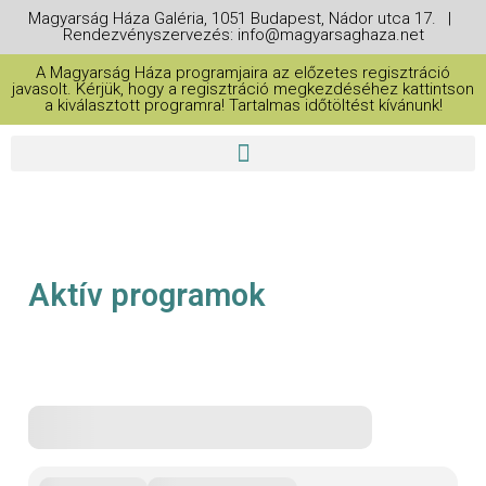
Magyarság Háza Galéria, 1051 Budapest, Nádor utca 17. |
Rendezvényszervezés: info@magyarsaghaza.net
A Magyarság Háza programjaira az előzetes regisztráció
javasolt. Kérjük, hogy a regisztráció megkezdéséhez kattintson
a kiválasztott programra! Tartalmas időtöltést kívánunk!
Aktív programok