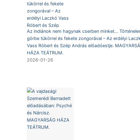
Az indiánok nem hagynak cserben minket… Történel
görbe tükörrel és fekete zongorával – Az erdélyi Lacz
Vass Róbert és Szép András előadóestje. MAGYARS
HÁZA TEÁTRUM.
2026-01-26