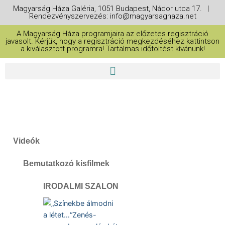
Magyarság Háza Galéria, 1051 Budapest, Nádor utca 17. |
Rendezvényszervezés: info@magyarsaghaza.net
A Magyarság Háza programjaira az előzetes regisztráció
javasolt. Kérjük, hogy a regisztráció megkezdéséhez kattintson
a kiválasztott programra! Tartalmas időtöltést kívánunk!
Videók
Bemutatkozó kisfilmek
IRODALMI SZALON