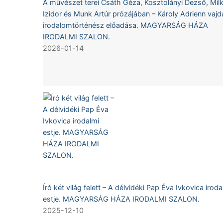
A művészet terei Csáth Géza, Kosztolányi Dezső, Mil
Izidor és Munk Artúr prózájában – Károly Adrienn vajd
irodalomtörténész előadása. MAGYARSÁG HÁZA
IRODALMI SZALON.
2026-01-14
Író két világ felett – A délvidéki Pap Éva Ivkovica iroda
estje. MAGYARSÁG HÁZA IRODALMI SZALON.
2025-12-10