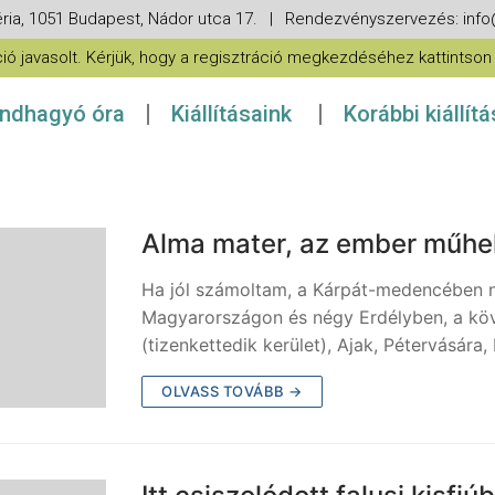
ria, 1051 Budapest, Nádor utca 17. | Rendezvényszervezés: in
 javasolt. Kérjük, hogy a regisztráció megkezdéséhez kattintson a
ndhagyó óra
Kiállításaink
Korábbi kiállít
Alma mater, az ember műhe
Ha jól számoltam, a Kárpát-medencében ny
Magyarországon és négy Erdélyben, a kö
(tizenkettedik kerület), Ajak, Pétervására,
OLVASS TOVÁBB →