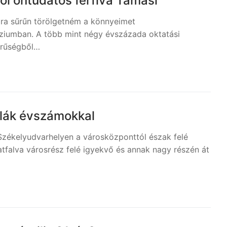
úból öntudatos férfivá Tamási
ára sűrűn törölgetném a könnyeimet
ziumban. A több mint négy évszázada oktatási
erűségből…
blák évszámokkal
Székelyudvarhelyen a városközponttól észak felé
tfalva városrész felé igyekvő és annak nagy részén át