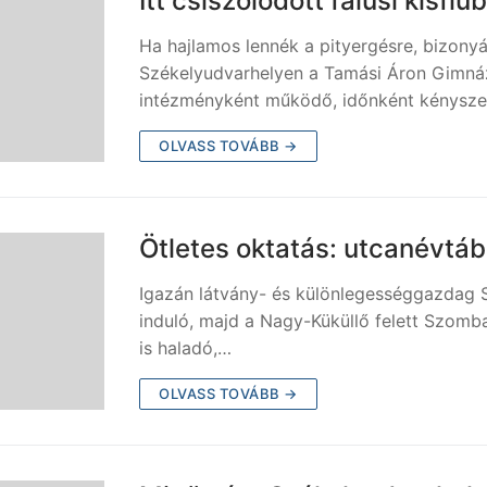
Itt csiszolódott falusi kisfi
Ha hajlamos lennék a pityergésre, bizony
Székelyudvarhelyen a Tamási Áron Gimná
intézményként működő, időnként kénysz
OLVASS TOVÁBB →
Ötletes oktatás: utcanévtá
Igazán látvány- és különlegességgazdag 
induló, majd a Nagy-Küküllő felett Szomba
is haladó,…
OLVASS TOVÁBB →