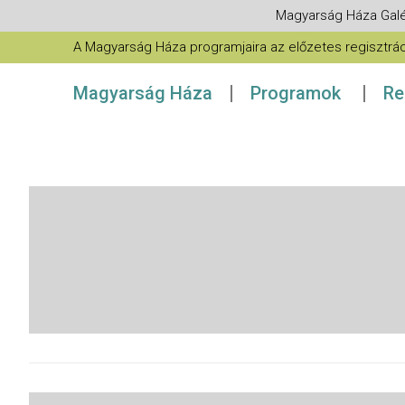
Magyarság Háza Galé
A Magyarság Háza programjaira az előzetes regisztráció
Magyarság Háza
Programok
Re