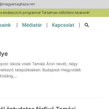
fo@magyarsaghaza.net
 kiválasztott programra! Tartalmas időtöltést kívánunk!
ásaink
Médiatár
Kapcsolat
lye
olc iskola viseli Tamási Áron nevét, négy
vetkező településeken: Budapest-Hegyvidék
 Kisláng,…