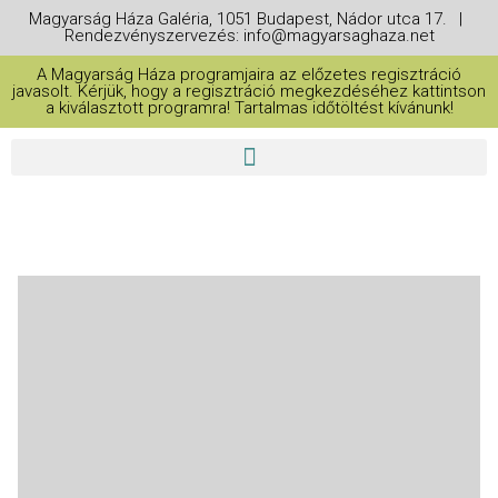
Magyarság Háza Galéria, 1051 Budapest, Nádor utca 17. |
Rendezvényszervezés: info@magyarsaghaza.net
A Magyarság Háza programjaira az előzetes regisztráció
javasolt. Kérjük, hogy a regisztráció megkezdéséhez kattintson
a kiválasztott programra! Tartalmas időtöltést kívánunk!