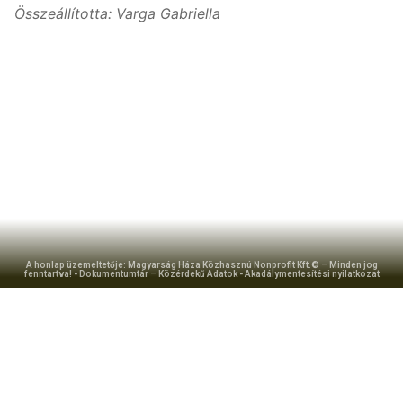
Összeállította: Varga Gabriella
A honlap üzemeltetője: Magyarság Háza Közhasznú Nonprofit Kft.© – Minden jog
fenntartva! -
Dokumentumtár – Közérdekű Adatok
-
Akadálymentesítési nyilatkozat