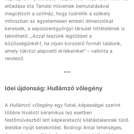
előadása óta Tamási műveinek bemutatásával
megcélzott a színház, hogy tudniillik a székely
mítoszban az egyetemesen emberi dimenziókat
keressék, a sepsiszentgyörgyi társulat hittételének is
tekinthető.
„Azzal teszünk legtöbbet a
közösségünkért, ha olyan korszerű formát találunk,
amely tükrözi alapvető értékeinket”
– vallotta a
rendező.
***
Idei újdonság: Hullámzó vőlegény
A
Hullámzó vőlegény
egy fiatal, képességei szerint
többre hivatott keramikus (ez esetben
festőművészből lett képkeretező) kilátástalannak tűnő
életébe nyújt betekintést. Bodrogi Antal tehetséges,