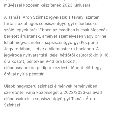
művészei közösen készítenek 2023 júniusára.
A Tamási Áron Színház igyekszik a tavalyi szinten
tartani az átlagos sepsiszentgyörgyi előadásokra
szóló jegyek árát. Ebben az évadban is csak Mecénás
bérletet árusítanak, amelyet személyesen vagy online
lehet megvásárolni a sepsiszentgyörgyi Központi
Jegyirodában, illetve a biletmaster.ro honlapon. A
jegyiroda nyitvatartási ideje: hétfőtől csütörtökig 9–16
óra között, pénteken 9–13 óra között,
előadásnapokon pedig a kezdési időpont előtt egy
órával nyit a pénztár.
Újabb nagyszerű színházi élmények reményében
szeretettel várja közönségét a 2022/2023-as évad
előadásaira is a sepsiszentgyörgyi Tamási Áron
Színház!