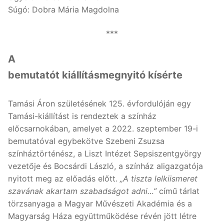
Súgó: Dobra Mária Magdolna
***
A
bemutatót kiállításmegnyitó kísérte
Tamási Áron születésének 125. évfordulóján egy
Tamási-kiállítást is rendeztek a színház
előcsarnokában, amelyet a 2022. szeptember 19-i
bemutatóval egybekötve Szebeni Zsuzsa
színháztörténész, a Liszt Intézet Sepsiszentgyörgy
vezetője és Bocsárdi László, a színház aligazgatója
nyitott meg az előadás előtt.
„A tiszta lelkiismeret
szavának akartam szabadságot adni…”
című tárlat
törzsanyaga a Magyar Művészeti Akadémia és a
Magyarság Háza együttműködése révén jött létre