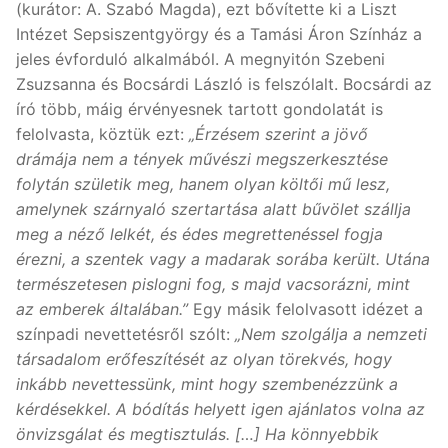
(kurátor: A. Szabó Magda), ezt bővítette ki a Liszt
Intézet Sepsiszentgyörgy és a Tamási Áron Színház a
jeles évforduló alkalmából. A megnyitón Szebeni
Zsuzsanna és Bocsárdi László is felszólalt. Bocsárdi az
író több, máig érvényesnek tartott gondolatát is
felolvasta, köztük ezt:
„Érzésem szerint a jövő
drámája nem a tények művészi megszerkesztése
folytán születik meg, hanem olyan költői mű lesz,
amelynek szárnyaló szertartása alatt bűvölet szállja
meg a néző lelkét, és édes megrettenéssel fogja
érezni, a szentek vagy a madarak sorába került. Utána
természetesen pislogni fog, s majd vacsorázni, mint
az emberek általában.”
Egy másik felolvasott idézet a
színpadi nevettetésről szólt:
„Nem szolgálja a nemzeti
társadalom erőfeszítését az olyan törekvés, hogy
inkább nevettessünk, mint hogy szembenézzünk a
kérdésekkel. A bódítás helyett igen ajánlatos volna az
önvizsgálat és megtisztulás. […] Ha könnyebbik