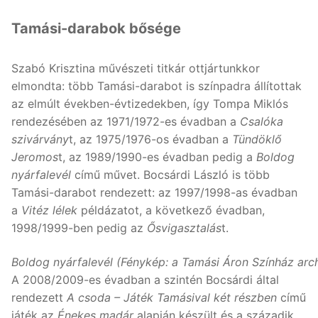
Tamási-darabok bősége
Szabó Krisztina művészeti titkár ottjártunkkor
elmondta: több Tamási-darabot is színpadra állítottak
az elmúlt években-évtizedekben, így Tompa Miklós
rendezésében az 1971/1972-es évadban a
Csalóka
szivárvány
t, az 1975/1976-os évadban a
Tündöklő
Jeromos
t, az 1989/1990-es évadban pedig a
Boldog
nyárfalevél
című művet. Bocsárdi László is több
Tamási-darabot rendezett: az 1997/1998-as évadban
a
Vitéz lélek
példázatot, a következő évadban,
1998/1999-ben pedig az
Ősvigasztalás
t.
Boldog nyárfalevél
(Fénykép: a Tamási Áron Színház arc
A 2008/2009-es évadban a szintén Bocsárdi által
rendezett
A csoda – Játék Tamásival két részben
című
játék az
Énekes madár
alapján készült és a századik