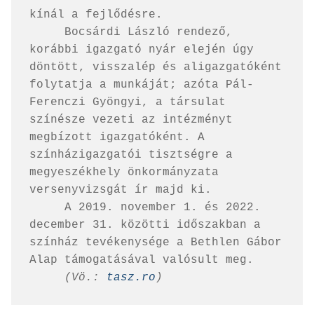
kínál a fejlődésre.

     Bocsárdi László rendező, 
korábbi igazgató nyár elején úgy 
döntött, visszalép és aligazgatóként 
folytatja a munkáját; azóta Pál-
Ferenczi Gyöngyi, a társulat 
színésze vezeti az intézményt 
megbízott igazgatóként. A 
színházigazgatói tisztségre a 
megyeszékhely önkormányzata 
versenyvizsgát ír majd ki.

     A 2019. november 1. és 2022. 
december 31. közötti időszakban a 
színház tevékenysége a Bethlen Gábor 
Alap támogatásával valósult meg.

(Vö.: 
tasz.ro
)