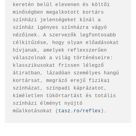
keretén belül elevenen és költői 
minőségben megalkotott kortárs 
színházi jelenségeket kínál a 
színház igényes színházra vágyó 
nézőinek. A szervezők legfontosabb 
célkitűzése, hogy olyan előadásokat 
hívjanak, amelyek reflexszerűen 
válaszolnak a világ történéseire: 
klasszikusokat frissen lélegző 
átiratban, lázadóan személyes hangú 
kortársat, megrázó erejű fizikai 
színházat, színpadi káprázatot, 
kíméletlen tükörtartást és totális 
színházi élményt nyújtó 
műalkotásokat (
tasz.ro/reflex
).