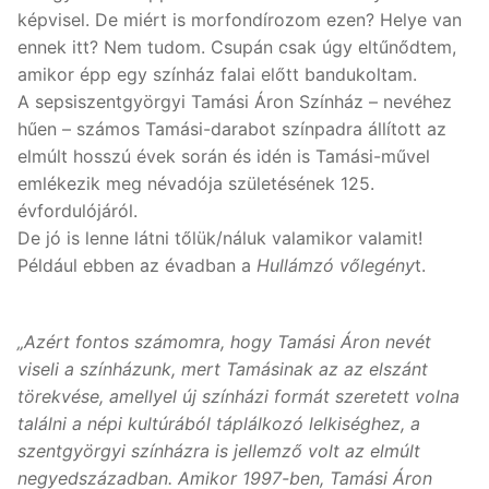
képvisel. De miért is morfondírozom ezen? Helye van
ennek itt? Nem tudom. Csupán csak úgy eltűnődtem,
amikor épp egy színház falai előtt bandukoltam.
A sepsiszentgyörgyi Tamási Áron Színház – nevéhez
hűen – számos Tamási-darabot színpadra állított az
elmúlt hosszú évek során és idén is Tamási-művel
emlékezik meg névadója születésének 125.
évfordulójáról.
De jó is lenne látni tőlük/náluk valamikor valamit!
Például ebben az évadban a
Hullámzó vőlegény
t.
„Azért fontos számomra, hogy Tamási Áron nevét
viseli a színházunk, mert Tamásinak az az elszánt
törekvése, amellyel új színházi formát szeretett volna
találni a népi kultúrából táplálkozó lelkiséghez, a
szentgyörgyi színházra is jellemző volt az elmúlt
negyedszázadban. Amikor 1997-ben, Tamási Áron