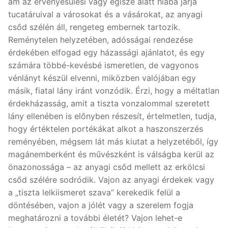
ám az érvényesülési vágy égisze alatt hiába járja
tucatáruival a városokat és a vásárokat, az anyagi
csőd szélén áll, rengeteg embernek tartozik.
Reménytelen helyzetében, adósságai rendezése
érdekében elfogad egy házassági ajánlatot, és egy
számára többé-kevésbé ismeretlen, de vagyonos
vénlányt készül elvenni, miközben valójában egy
másik, fiatal lány iránt vonzódik. Érzi, hogy a méltatlan
érdekházasság, amit a tiszta vonzalommal szeretett
lány ellenében is előnyben részesít, értelmetlen, tudja,
hogy értéktelen portékákat alkot a haszonszerzés
reményében, mégsem lát más kiutat a helyzetéből, így
magánemberként és művészként is válságba kerül az
önazonossága – az anyagi csőd mellett az erkölcsi
csőd szélére sodródik. Vajon az anyagi érdekek vagy
a „tiszta lelkiismeret szava” kerekedik felül a
döntésében, vajon a jólét vagy a szerelem fogja
meghatározni a további életét? Vajon lehet-e