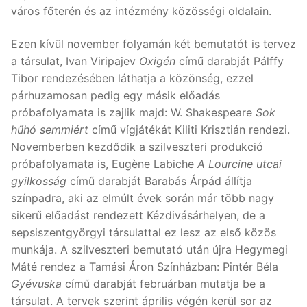
város főterén és az intézmény közösségi oldalain.
Ezen kívül november folyamán két bemutatót is tervez
a társulat, Ivan Viripajev
Oxigén
című darabját Pálffy
Tibor rendezésében láthatja a közönség, ezzel
párhuzamosan pedig egy másik előadás
próbafolyamata is zajlik majd: W. Shakespeare
Sok
hűhó semmiért
című vígjátékát Kiliti Krisztián rendezi.
Novemberben kezdődik a szilveszteri produkció
próbafolyamata is, Eugène Labiche
A Lourcine utcai
gyilkosság
című darabját Barabás Árpád állítja
színpadra, aki az elmúlt évek során már több nagy
sikerű előadást rendezett Kézdivásárhelyen, de a
sepsiszentgyörgyi társulattal ez lesz az első közös
munkája. A szilveszteri bemutató után újra Hegymegi
Máté rendez a Tamási Áron Színházban: Pintér Béla
Gyévuska
című darabját februárban mutatja be a
társulat. A tervek szerint április végén kerül sor az