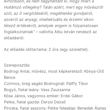
évfordulón, és nem hagyhattam ki. Hogy miért a
Hullámzó vőlegény? Talán azért, mert egy művészről
szól, az ő vergődéséről, megélhetési gondjairól,
azokról az anyagi, intellektuális és érzelmi síkon
létező értékekről, amelyek engem is folyamatosan
foglalkoztatnak”
– vallotta Albu István rendező az
előadásról.
Az előadás időtartama: 2 óra (egy szünettel).
Szereposztás:
Bodrogi Antal, művész, most képkeretező: Kónya-Ütő
Bence
Czirmos, öreg segéd Bodroginál: Pálffy Tibor
Bogyó, fiatal leány: Vass Zsuzsanna
Kósa János, vagyonos ember: Erdei Gábor
Petke, fiatal gazda: Derzsi Dezső
Piroska, fiatal asszony, Petke felesége: Benedek Ágnes