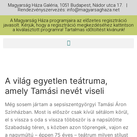
Magyarság Háza Galéria, 1051 Budapest, Nádor utca 17. |
Rendezvényszervezés: info@magyarsaghaza.net
A Magyarság Háza programjaira az előzetes regisztráció
javasolt. Kérjük, hogy a regisztráció megkezdéséhez kattintson
a kiválasztott programra! Tartalmas időtöltést kívánunk!
A világ egyetlen teátruma,
amely Tamási nevét viseli
Még sosem jártam a sepsiszentgyörgyi Tamási Áron
Színházban. Most is először csak kívül sétálom körül,
el s vissza s oda s vissza többször is a napsütötte
Szabadság téren, s közben azon töprengek, vajon ez
a nagymúltú – éppen 75 éves – teátrum milyen stílust