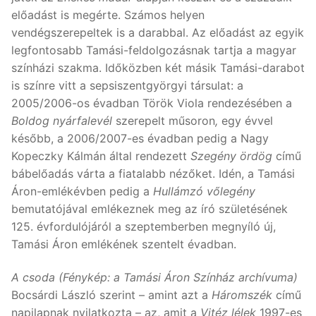
előadást is megérte. Számos helyen
vendégszerepeltek is a darabbal. Az előadást az egyik
legfontosabb Tamási-feldolgozásnak tartja a magyar
színházi szakma. Időközben két másik Tamási-darabot
is színre vitt a sepsiszentgyörgyi társulat: a
2005/2006-os évadban Török Viola rendezésében a
Boldog nyárfalevél
szerepelt műsoron
,
egy évvel
később, a 2006/2007-es évadban pedig a Nagy
Kopeczky Kálmán által rendezett
Szegény ördög
című
bábelőadás várta a fiatalabb nézőket. Idén, a Tamási
Áron-emlékévben pedig a
Hullámzó vőlegény
bemutatójával emlékeznek meg az író születésének
125. évfordulójáról a szeptemberben megnyíló új,
Tamási Áron emlékének szentelt évadban.
A csoda (Fénykép: a Tamási Áron Színház archívuma)
Bocsárdi László szerint – amint azt a
Háromszék
című
napilapnak nyilatkozta – az, amit a
Vitéz lélek
1997-es