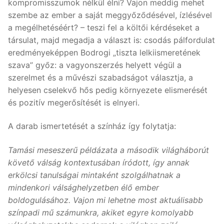
kompromisszumok nélkül élni? Vajon meddig mehet
szembe az ember a saját meggyőződésével, ízlésével
a megélhetéséért? – teszi fel a költői kérdéseket a
társulat, majd megadja a választ is: csodás pálfordulat
eredményeképpen Bodrogi „tiszta lelkiismeretének
szava” győz: a vagyonszerzés helyett végül a
szerelmet és a művészi szabadságot választja, a
helyesen cselekvő hős pedig környezete elismerését
és pozitív megerősítését is elnyeri.
A darab ismertetését a színház így folytatja:
Tamási meseszerű példázata a második világháborút
követő válság kontextusában íródott, így annak
erkölcsi tanulságai mintaként szolgálhatnak a
mindenkori válsághelyzetben élő ember
boldogulásához. Vajon mi lehetne most aktuálisabb
színpadi mű számunkra, akiket egyre komolyabb