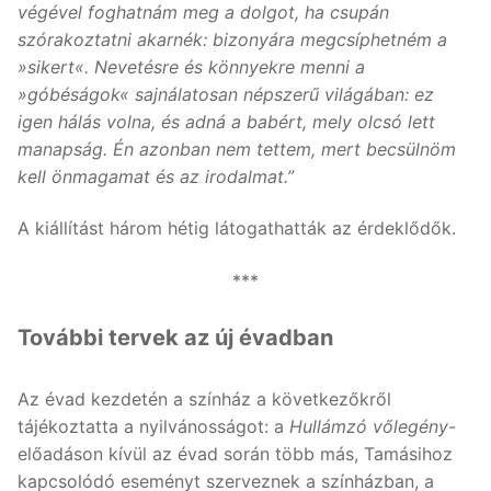
végével foghatnám meg a dolgot, ha csupán
szórakoztatni akarnék: bizonyára megcsíphetném a
»sikert«. Nevetésre és könnyekre menni a
»góbéságok« sajnálatosan népszerű világában: ez
igen hálás volna, és adná a babért, mely olcsó lett
manapság. Én azonban nem tettem, mert becsülnöm
kell önmagamat és az irodalmat.”
A kiállítást három hétig látogathatták az érdeklődők.
***
További tervek az új évadban
Az évad kezdetén a színház a következőkről
tájékoztatta a nyilvánosságot: a
Hullámzó vőlegény
-
előadáson kívül az évad során több más, Tamásihoz
kapcsolódó eseményt szerveznek a színházban, a