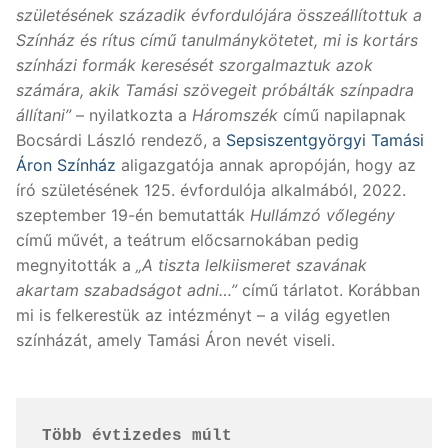
születésének századik évfordulójára összeállítottuk a
Színház és rítus című tanulmánykötetet, mi is kortárs
színházi formák keresését szorgalmaztuk azok
számára, akik Tamási szövegeit próbálták színpadra
állítani”
– nyilatkozta a
Háromszék
című napilapnak
Bocsárdi László rendező, a
Sepsiszentgyörgyi Tamási
Áron Színház
aligazgatója annak apropóján, hogy az
író születésének 125. évfordulója alkalmából, 2022.
szeptember 19-én bemutatták
Hullámzó vőlegény
című művét, a teátrum előcsarnokában pedig
megnyitották a
„A tiszta lelkiismeret szavának
akartam szabadságot adni…”
című tárlatot. Korábban
mi is felkerestük az intézményt – a világ egyetlen
színházát, amely Tamási Áron nevét viseli.
Több évtizedes múlt