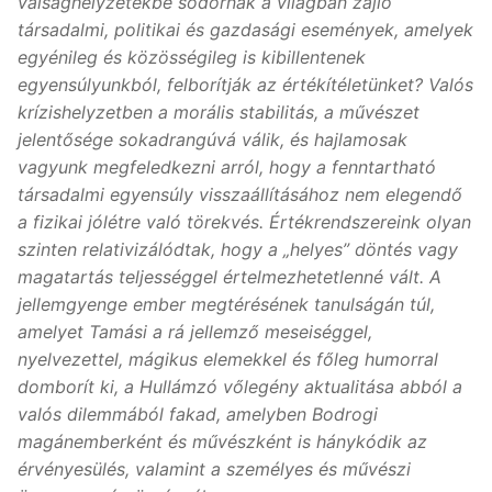
válsághelyzetekbe sodornak a világban zajló
társadalmi, politikai és gazdasági események, amelyek
egyénileg és közösségileg is kibillentenek
egyensúlyunkból, felborítják az értékítéletünket? Valós
krízishelyzetben a morális stabilitás, a művészet
jelentősége sokadrangúvá válik, és hajlamosak
vagyunk megfeledkezni arról, hogy a fenntartható
társadalmi egyensúly visszaállításához nem elegendő
a fizikai jólétre való törekvés. Értékrendszereink olyan
szinten relativizálódtak, hogy a „helyes” döntés vagy
magatartás teljességgel értelmezhetetlenné vált. A
jellemgyenge ember megtérésének tanulságán túl,
amelyet Tamási a rá jellemző meseiséggel,
nyelvezettel, mágikus elemekkel és főleg humorral
domborít ki, a Hullámzó vőlegény aktualitása abból a
valós dilemmából fakad, amelyben Bodrogi
magánemberként és művészként is hánykódik az
érvényesülés, valamint a személyes és művészi