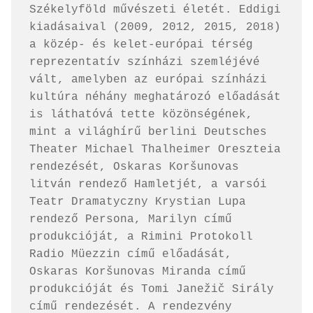
Székelyföld művészeti életét. Eddigi 
kiadásaival (2009, 2012, 2015, 2018) 
a közép- és kelet-európai térség 
reprezentatív színházi szemléjévé 
vált, amelyben az európai színházi 
kultúra néhány meghatározó előadását 
is láthatóvá tette közönségének, 
mint a világhírű berlini Deutsches 
Theater Michael Thalheimer Oreszteia 
rendezését, Oskaras Koršunovas 
litván rendező Hamletjét, a varsói 
Teatr Dramatyczny Krystian Lupa 
rendező Persona, Marilyn című 
produkcióját, a Rimini Protokoll 
Radio Müezzin című előadását, 
Oskaras Koršunovas Miranda című 
produkcióját és Tomi Janežič Sirály 
című rendezését. A rendezvény 