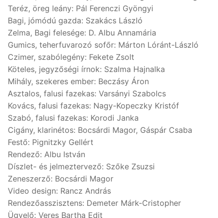
Teréz, öreg leány: Pál Ferenczi Gyöngyi
Bagi, jómódú gazda: Szakács László
Zelma, Bagi felesége: D. Albu Annamária
Gumics, teherfuvarozó sofőr: Márton Lóránt-László
Czimer, szabólegény: Fekete Zsolt
Köteles, jegyzőségi írnok: Szalma Hajnalka
Mihály, szekeres ember: Beczásy Áron
Asztalos, falusi fazekas: Varsányi Szabolcs
Kovács, falusi fazekas: Nagy-Kopeczky Kristóf
Szabó, falusi fazekas: Korodi Janka
Cigány, klarinétos: Bocsárdi Magor, Gáspár Csaba
Festő: Pignitzky Gellért
Rendező: Albu István
Díszlet- és jelmeztervező: Szőke Zsuzsi
Zeneszerző: Bocsárdi Magor
Video design: Rancz András
Rendezőasszisztens: Demeter Márk-Cristopher
Ügyelő: Veres Bartha Edit