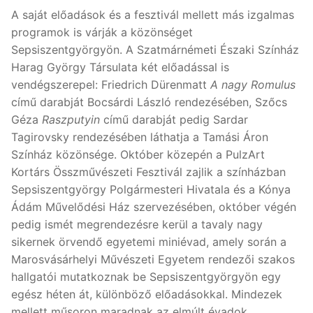
A saját előadások és a fesztivál mellett más izgalmas
programok is várják a közönséget
Sepsiszentgyörgyön. A Szatmárnémeti Északi Színház
Harag György Társulata két előadással is
vendégszerepel: Friedrich Dürenmatt
A nagy Romulus
című darabját Bocsárdi László rendezésében, Szőcs
Géza
Raszputyin
című darabját pedig Sardar
Tagirovsky rendezésében láthatja a Tamási Áron
Színház közönsége. Október közepén a PulzArt
Kortárs Összművészeti Fesztivál zajlik a színházban
Sepsiszentgyörgy Polgármesteri Hivatala és a Kónya
Ádám Művelődési Ház szervezésében, október végén
pedig ismét megrendezésre kerül a tavaly nagy
sikernek örvendő egyetemi miniévad, amely során a
Marosvásárhelyi Művészeti Egyetem rendezői szakos
hallgatói mutatkoznak be Sepsiszentgyörgyön egy
egész héten át, különböző előadásokkal. Mindezek
mellett műsoron maradnak az elmúlt évadok