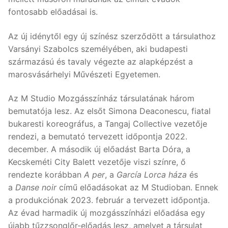
fontosabb előadásai is.
Az új idénytől egy új színész szerződött a társulathoz
Varsányi Szabolcs személyében, aki budapesti
származású és tavaly végezte az alapképzést a
marosvásárhelyi Művészeti Egyetemen.
Az M Studio Mozgásszínház társulatának három
bemutatója lesz. Az elsőt Simona Deaconescu, fiatal
bukaresti koreográfus, a Tangaj Collective vezetője
rendezi, a bemutató tervezett időpontja 2022.
december. A második új előadást Barta Dóra, a
Kecskeméti City Balett vezetője viszi színre, ő
rendezte korábban
A per
, a
García Lorca háza
és
a
Danse noir
című előadásokat az M Studioban. Ennek
a produkciónak 2023. február a tervezett időpontja.
Az évad harmadik új mozgásszínházi előadása egy
újabb tűzzsonglőr-előadás lesz, amelyet a társulat