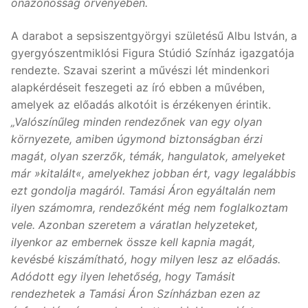
önazonosság örvényében.
A darabot a sepsiszentgyörgyi születésű Albu István, a
gyergyószentmiklósi Figura Stúdió Színház igazgatója
rendezte. Szavai szerint a művészi lét mindenkori
alapkérdéseit feszegeti az író ebben a művében,
amelyek az előadás alkotóit is érzékenyen érintik.
„Valószínűleg minden rendezőnek van egy olyan
környezete, amiben úgymond biztonságban érzi
magát, olyan szerzők, témák, hangulatok, amelyeket
már »kitalált«, amelyekhez jobban ért, vagy legalábbis
ezt gondolja magáról. Tamási Áron egyáltalán nem
ilyen számomra, rendezőként még nem foglalkoztam
vele. Azonban szeretem a váratlan helyzeteket,
ilyenkor az embernek össze kell kapnia magát,
kevésbé kiszámítható, hogy milyen lesz az előadás.
Adódott egy ilyen lehetőség, hogy Tamásit
rendezhetek a Tamási Áron Színházban ezen az