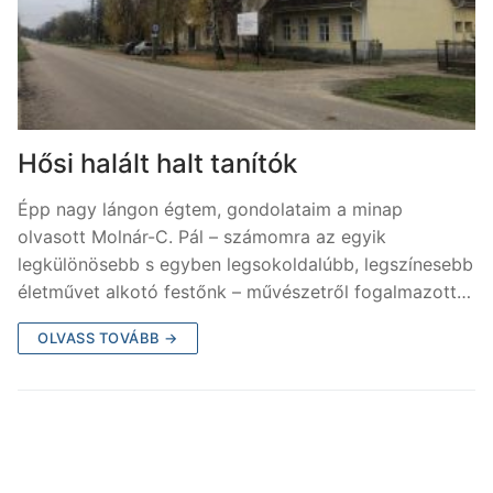
Hősi halált halt tanítók
Épp nagy lángon égtem, gondolataim a minap
olvasott Molnár-C. Pál – számomra az egyik
legkülönösebb s egyben legsokoldalúbb, legszínesebb
életművet alkotó festőnk – művészetről fogalmazott…
OLVASS TOVÁBB →