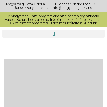
Magyarság Háza Galéria, 1051 Budapest, Nádor utca 17. |
Rendezvényszervezés: info@magyarsaghaza.net
A Magyarság Háza programjaira az előzetes regisztráció
javasolt. Kérjük, hogy a regisztráció megkezdéséhez kattintson
a kiválasztott programra! Tartalmas időtöltést kívánunk!