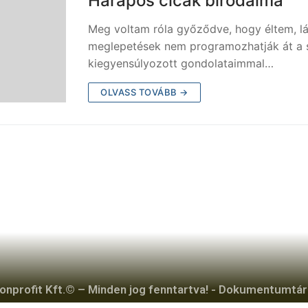
Harapós cicák birodalma
Meg voltam róla győződve, hogy éltem, lá
meglepetések nem programozhatják át a 
kiegyensúlyozott gondolataimmal…
OLVASS TOVÁBB →
profit Kft.© – Minden jog fenntartva! -
Dokumentumtár 