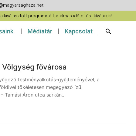
fo@magyarsaghaza.net
 kiválasztott programra! Tartalmas időtöltést kívánunk!
ásaink
Médiatár
Kapcsolat
a Völgység fővárosa
enyűgöző festményalkotás-gyűjteményével, a
öldivel tökéletesen megegyező ízű
a – Tamási Áron utca sarkán…