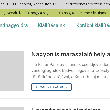
ria, 1051 Budapest, Nádor utca 17. | Rendezvényszervezés: in
 javasolt. Kérjük, hogy a regisztráció megkezdéséhez kattintson a
ndhagyó óra
Kiállításaink
Korábbi kiállít
Nagyon is marasztaló hely 
…a Koller Panzióval, annak csendjével, l
vendégfogadók kedvességével, a székelyf
töltöttkáposztájával, a Kossuth Lajos utc
OLVASS TOVÁBB →