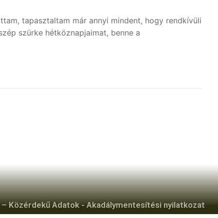
ttam, tapasztaltam már annyi mindent, hogy rendkívüli
szép szürke hétköznapjaimat, benne a
– Közérdekű Adatok
-
Akadálymentesítési nyilatkozat