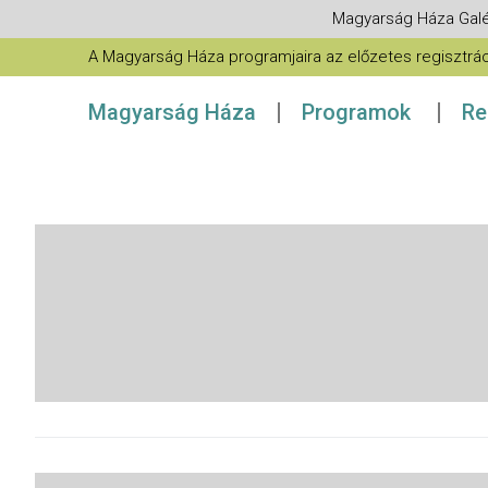
Magyarság Háza Galé
A Magyarság Háza programjaira az előzetes regisztráció
Magyarság Háza
Programok
Re