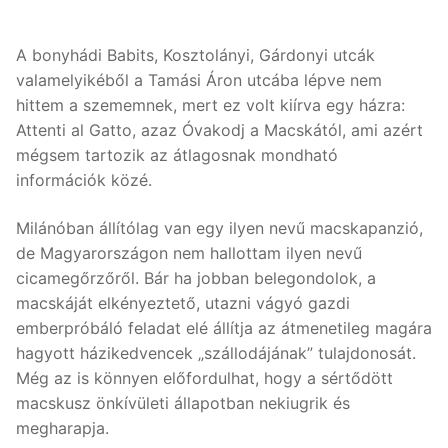
A bonyhádi Babits, Kosztolányi, Gárdonyi utcák
valamelyikéből a Tamási Áron utcába lépve nem
hittem a szememnek, mert ez volt kiírva egy házra:
Attenti al Gatto, azaz Óvakodj a Macskától, ami azért
mégsem tartozik az átlagosnak mondható
információk közé.
Milánóban állítólag van egy ilyen nevű macskapanzió,
de Magyarországon nem hallottam ilyen nevű
cicamegőrzőről. Bár ha jobban belegondolok, a
macskáját elkényeztető, utazni vágyó gazdi
emberpróbáló feladat elé állítja az átmenetileg magára
hagyott házikedvencek „szállodájának” tulajdonosát.
Még az is könnyen előfordulhat, hogy a sértődött
macskusz önkívületi állapotban nekiugrik és
megharapja.