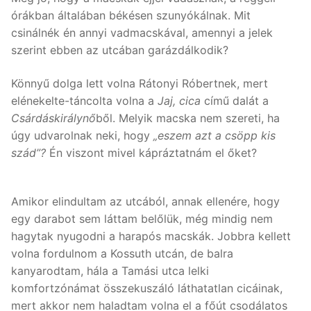
órákban általában békésen szunyókálnak. Mit
csinálnék én annyi vadmacskával, amennyi a jelek
szerint ebben az utcában garázdálkodik?
Könnyű dolga lett volna Rátonyi Róbertnek, mert
elénekelte-táncolta volna a
Jaj, cica
című dalát a
Csárdáskirálynő
ből. Melyik macska nem szereti, ha
úgy udvarolnak neki, hogy
„eszem azt a csöpp kis
szád”?
Én viszont mivel kápráztatnám el őket?
Amikor elindultam az utcából, annak ellenére, hogy
egy darabot sem láttam belőlük, még mindig nem
hagytak nyugodni a harapós macskák. Jobbra kellett
volna fordulnom a Kossuth utcán, de balra
kanyarodtam, hála a Tamási utca lelki
komfortzónámat összekuszáló láthatatlan cicáinak,
mert akkor nem haladtam volna el a főút csodálatos