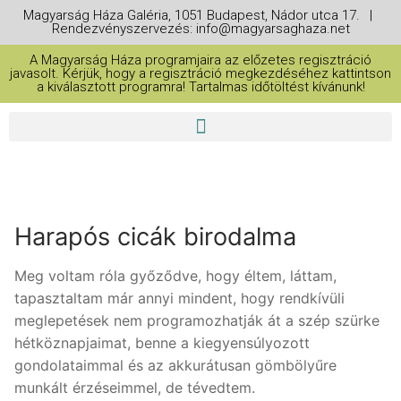
Magyarság Háza Galéria, 1051 Budapest, Nádor utca 17. |
Rendezvényszervezés: info@magyarsaghaza.net
A Magyarság Háza programjaira az előzetes regisztráció
javasolt. Kérjük, hogy a regisztráció megkezdéséhez kattintson
a kiválasztott programra! Tartalmas időtöltést kívánunk!
Harapós cicák birodalma
Meg voltam róla győződve, hogy éltem, láttam,
tapasztaltam már annyi mindent, hogy rendkívüli
meglepetések nem programozhatják át a szép szürke
hétköznapjaimat, benne a kiegyensúlyozott
gondolataimmal és az akkurátusan gömbölyűre
munkált érzéseimmel, de tévedtem.