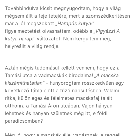
Továbbindulva kicsit megnyugodtam, hogy a világ
mégsem állt a feje tetejére, mert a szomszédkerítésen
már a jól megszokott
„Harapós kutya!”
figyelmeztetést olvashattam, odébb a
„Vigyázz! A
kutya harap!”
változatot. Nem kergültem meg,
helyreállt a világ rendje.
Aztán mégis tudomásul kellett vennem, hogy ez a
Tamási utca a vadmacskák birodalma!
„A macska
kiszámíthatatlan”
– hunyorogtam rosszkedvűen egy
következő tábla előtt a tűző napsütésben. Valami
ritka, különleges és félelmetes macskafaj talált
otthonra a Tamási Áron utcában. Vajon hányan
lehetnek és hányan születnek még itt, e földi
paradicsomban?
Még jó, hogy a macskák éjjel vadásznak, a reggeli