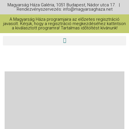
Magyarság Háza Galéria, 1051 Budapest, Nádor utca 17. |
Rendezvényszervezés: info@magyarsaghaza.net
A Magyarság Háza programjaira az előzetes regisztráció
javasolt. Kérjük, hogy a regisztráció megkezdéséhez kattintson
a kiválasztott programra! Tartalmas időtöltést kívánunk!