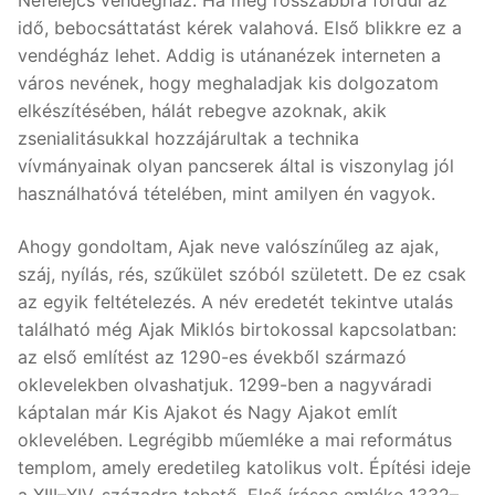
idő, bebocsáttatást kérek valahová. Első blikkre ez a
vendégház lehet. Addig is utánanézek interneten a
város nevének, hogy meghaladjak kis dolgozatom
elkészítésében, hálát rebegve azoknak, akik
zsenialitásukkal hozzájárultak a technika
vívmányainak olyan pancserek által is viszonylag jól
használhatóvá tételében, mint amilyen én vagyok.
Ahogy gondoltam, Ajak neve valószínűleg az ajak,
száj, nyílás, rés, szűkület szóból született. De ez csak
az egyik feltételezés. A név eredetét tekintve utalás
található még Ajak Miklós birtokossal kapcsolatban:
az első említést az 1290-es évekből származó
oklevelekben olvashatjuk. 1299-ben a nagyváradi
káptalan már Kis Ajakot és Nagy Ajakot említ
oklevelében. Legrégibb műemléke a mai református
templom, amely eredetileg katolikus volt. Építési ideje
a XIII–XIV. századra tehető. Első írásos emléke 1332–