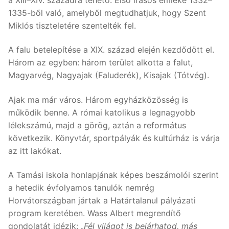
1335-ből való, amelyből megtudhatjuk, hogy Szent
Miklós tiszteletére szentelték fel.
A falu betelepítése a XIX. század elején kezdődött el.
Három az egyben: három terület alkotta a falut,
Magyarvég, Nagyajak (Faluderék), Kisajak (Tótvég).
Ajak ma már város. Három egyházközösség is
működik benne. A római katolikus a legnagyobb
lélekszámú, majd a görög, aztán a református
következik. Könyvtár, sportpályák és kultúrház is várja
az itt lakókat.
A Tamási iskola honlapjának képes beszámolói szerint
a hetedik évfolyamos tanulók nemrég
Horvátországban jártak a Határtalanul pályázati
program keretében. Wass Albert megrendítő
gondolatát idézik:
„Fél világot is bejárhatod, más