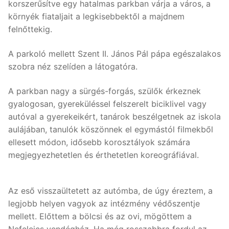
korszerűsítve egy hatalmas parkban várja a város, a
környék fiataljait a legkisebbektől a majdnem
felnőttekig.
A parkoló mellett Szent II. János Pál pápa egészalakos
szobra néz szelíden a látogatóra.
A parkban nagy a sürgés-forgás, szülők érkeznek
gyalogosan, gyereküléssel felszerelt biciklivel vagy
autóval a gyerekeikért, tanárok beszélgetnek az iskola
aulájában, tanulók köszönnek el egymástól filmekből
ellesett módon, idősebb korosztályok számára
megjegyezhetetlen és érthetetlen koreográfiával.
Az eső visszaültetett az autómba, de úgy éreztem, a
legjobb helyen vagyok az intézmény védőszentje
mellett. Előttem a bölcsi és az ovi, mögöttem a
Nefelejcs vendégház. Ha még rosszabbra fordul az