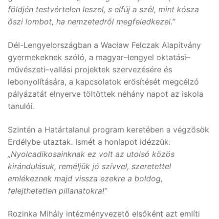
földjén testvértelen leszel, s elfúj a szél, mint kósza
őszi lombot, ha nemzetedről megfeledkezel.”
Dél-Lengyelországban a Wacław Felczak Alapítvány
gyermekeknek szóló, a magyar–lengyel oktatási–
művészeti–vallási projektek szervezésére és
lebonyolítására, a kapcsolatok erősítését megcélzó
pályázatát elnyerve töltöttek néhány napot az iskola
tanulói.
Szintén a Határtalanul program keretében a végzősök
Erdélybe utaztak. Ismét a honlapot idézzük:
„Nyolcadikosainknak ez volt az utolsó közös
kirándulásuk, reméljük jó szívvel, szeretettel
emlékeznek majd vissza ezekre a boldog,
felejthetetlen pillanatokra!”
Rozinka Mihály intézményvezető elsőként azt említi