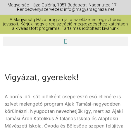
Magyarság Háza Galéria, 1051 Budapest, Nádor utca 17. |
Rendezvényszervezés: info@magyarsaghaza.net
A Magyarság Háza programjaira az előzetes regisztráció
javasolt. Kérjük, hogy a regisztráció megkezdéséhez kattintson
a kiválasztott programra! Tartalmas időtöltést kívánunk!
Vigyázat, gyerekek!
A borús idő, sőt időnként cseperésző eső ellenére is
szívet melengető program Ajak Tamási-negyedében
körülnézni. Nyugodtan nevezhetjük így, mert az Ajaki
Tamási Áron Katolikus Általános Iskola és Alapfokú
Művészeti Iskola, Óvoda és Bölcsőde szépen felújítva,