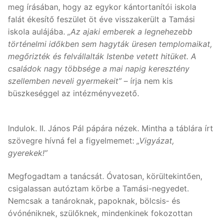
meg írásában, hogy az egykor kántortanítói iskola
falát ékesítő feszület öt éve visszakerült a Tamási
iskola aulájába.
„Az ajaki emberek a legnehezebb
történelmi időkben sem hagyták üresen templomaikat,
megőrizték és felvállalták Istenbe vetett hitüket. A
családok nagy többsége a mai napig keresztény
szellemben neveli gyermekeit”
– írja nem kis
büszkeséggel az intézményvezető.
Indulok. II. János Pál pápára nézek. Mintha a táblára írt
szövegre hívná fel a figyelmemet:
„Vigyázat,
gyerekek!”
Megfogadtam a tanácsát. Óvatosan, körültekintően,
csigalassan autóztam körbe a Tamási-negyedet.
Nemcsak a tanároknak, papoknak, bölcsis- és
óvónéniknek, szülőknek, mindenkinek fokozottan