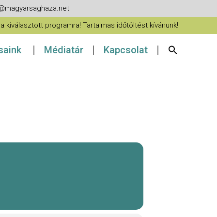
fo@magyarsaghaza.net
 kiválasztott programra! Tartalmas időtöltést kívánunk!
ásaink
Médiatár
Kapcsolat