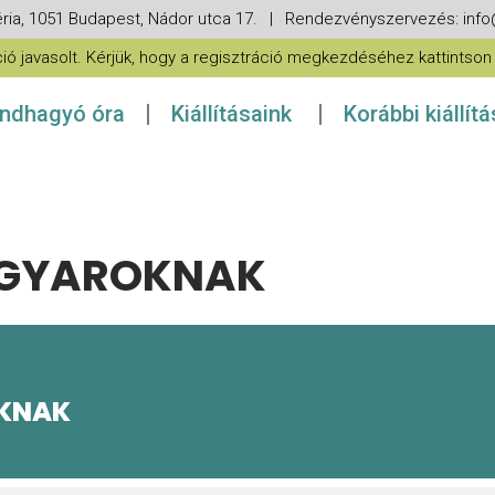
ria, 1051 Budapest, Nádor utca 17. | Rendezvényszervezés: in
 javasolt. Kérjük, hogy a regisztráció megkezdéséhez kattintson a
ndhagyó óra
Kiállításaink
Korábbi kiállít
AGYAROKNAK
KNAK