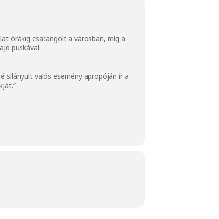
llat órákig csatangolt a városban, míg a
ajd puskával.
é silányult valós esemény apropóján ír a
ját.”