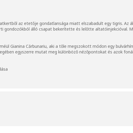
tkertből az etetője gondatlansága miatt elszabadult egy tigris. Az á
ti gondozókból álló csapat bekerítette és lelőtte altatóinjekcióval. M
íméül Gianina Cărbunariu, aki a tőle megszokott módon egy bulvárhírr
övegében egyszerre mutat meg különböző nézőpontokat és azok fonák
dása