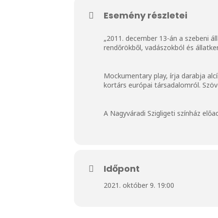
Esemény részletei
„2011. december 13-án a szebeni álla
rendőrökből, vadászokból és állatker
Mockumentary play, írja darabja alc
kortárs európai társadalomról. Sz
A Nagyváradi Szigligeti színház előa
Időpont
2021. október 9. 19:00