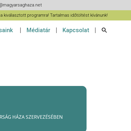
fo@magyarsaghaza.net
 kiválasztott programra! Tartalmas időtöltést kívánunk!
ásaink
Médiatár
Kapcsolat
ARSÁG HÁZA SZERVEZÉSÉBEN