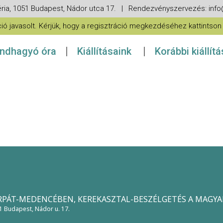
ria, 1051 Budapest, Nádor utca 17. | Rendezvényszervezés: in
 javasolt. Kérjük, hogy a regisztráció megkezdéséhez kattintson a
ndhagyó óra
Kiállításaink
Korábbi kiállít
ÁRPÁT-MEDENCÉBEN, KEREKASZTAL-BESZÉLGETÉS A MAGY
51 Budapest, Nádor u. 17.