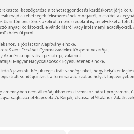
rekasztal-beszélgetése a tehetséggondozás kérdéskörét járja körül, 
sik majd a tehetségek felismerésének módjairól, a család, az egyház,
vők őszintén beszélnek azokról a nehézségekről is, amelyekkel a tehe
zó anyagi korlátokról, elvándorlásról vagy intézményi akadályokról.
tműködés útjairól.
plébános, a Jópásztor Alapítvány elnöke,
városi Szent Erzsébet Gyermekvédelmi Központ vezetője,
ázy Akadémia operatív igazgatója, valamint
rpátaljai Magyar Nagycsaládosok Egyesületének elnöke.
ztráció javasolt. Kérjük regisztrált vendégeinket, hogy helyüket legk
m regisztrált vendégeinknek a fennmaradó szabad helyek függvényében 
ogy amennyiben nem áll módjukban részt venni az adott programon, úg
magyarsaghaza.net/kapcsolat/
). Kérjük, olvassa el
Általános Adatkezel