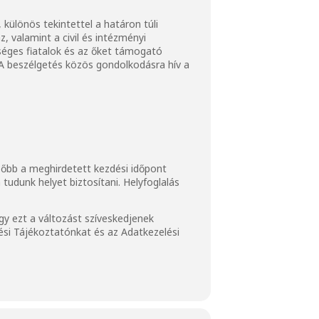
különös tekintettel a határon túli
 valamint a civil és intézményi
tséges fiatalok és az őket támogató
 A beszélgetés közös gondolkodásra hív a
ésőbb a meghirdetett kezdési időpont
tudunk helyet biztosítani. Helyfoglalás
y ezt a változást szíveskedjenek
ési Tájékoztatónkat
és az
Adatkezelési