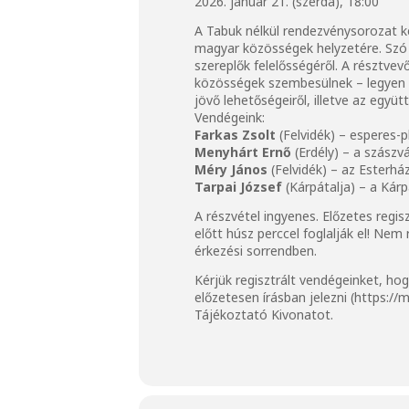
2026. január 21. (szerda), 18:00
A Tabuk nélkül rendezvénysorozat ke
magyar közösségek helyzetére. Szó e
szereplők felelősségéről. A résztve
közösségek szembesülnek – legyen s
jövő lehetőségeiről, illetve az együt
Vendégeink:
Farkas Zsolt
(Felvidék) – esperes-
Menyhárt Ernő
(Erdély) – a szász
Méry János
(Felvidék) – az Esterh
Tarpai József
(Kárpátalja) – a Ká
A részvétel ingyenes. Előzetes regis
előtt húsz perccel foglalják el! Ne
érkezési sorrendben.
Kérjük regisztrált vendégeinket, h
előzetesen írásban jelezni (
https://
Tájékoztató Kivonat
ot.