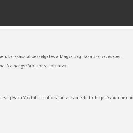
en, kerekasztal-beszélgetés a Magyarság Háza szervezésében
ató a hangszóró-ikonra kattintva:
gyarság Háza YouTube-csatornáján visszanézhető.
https://youtube.c