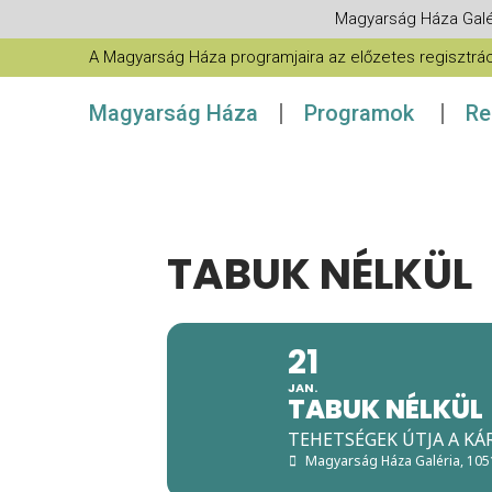
Magyarság Háza Galé
A Magyarság Háza programjaira az előzetes regisztráció
Magyarság Háza
Programok
Re
TABUK NÉLKÜL
21
JAN.
TABUK NÉLKÜL
TEHETSÉGEK ÚTJA A K
Magyarság Háza Galéria
, 10