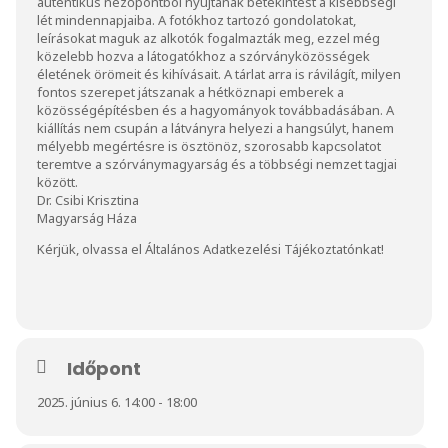
autentikus nézőpontból nyújtanak betekintést a kisebbségi
lét mindennapjaiba. A fotókhoz tartozó gondolatokat,
leírásokat maguk az alkotók fogalmazták meg, ezzel még
közelebb hozva a látogatókhoz a szórványközösségek
életének örömeit és kihívásait. A tárlat arra is rávilágít, milyen
fontos szerepet játszanak a hétköznapi emberek a
közösségépítésben és a hagyományok továbbadásában. A
kiállítás nem csupán a látványra helyezi a hangsúlyt, hanem
mélyebb megértésre is ösztönöz, szorosabb kapcsolatot
teremtve a szórványmagyarság és a többségi nemzet tagjai
között.
Dr. Csibi Krisztina
Magyarság Háza
Kérjük, olvassa el
Általános Adatkezelési Tájékoztatónkat
!
Időpont
2025. június 6. 14:00 - 18:00