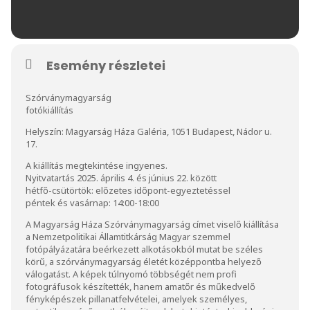
Esemény részletei
Szórványmagyarság
fotókiállítás
Helyszín: Magyarság Háza Galéria, 1051 Budapest, Nádor u.
17.
A kiállítás megtekintése ingyenes.
Nyitvatartás 2025. április 4. és június 22. között
hétfő-csütörtök: előzetes időpont-egyeztetéssel
péntek és vasárnap: 14:00-18:00
A Magyarság Háza Szórványmagyarság címet viselő kiállítása
a Nemzetpolitikai Államtitkárság Magyar szemmel
fotópályázatára beérkezett alkotásokból mutat be széles
körű, a szórványmagyarság életét középpontba helyező
válogatást. A képek túlnyomó többségét nem profi
fotográfusok készítették, hanem amatőr és műkedvelő
fényképészek pillanatfelvételei, amelyek személyes,