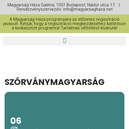
Magyarság Háza Galéria, 1051 Budapest, Nádor utca 17. |
Rendezvényszervezés: info@magyarsaghaza.net
A Magyarság Háza programjaira az előzetes regisztráció
javasolt. Kérjük, hogy a regisztráció megkezdéséhez kattintson
a kiválasztott programra! Tartalmas időtöltést kívánunk!
SZÓRVÁNYMAGYARSÁG
06
JÚN.