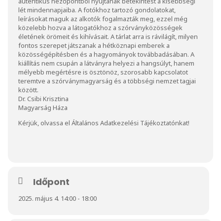
autentikus nézőpontból nyújtanak betekintést a kisebbségi
lét mindennapjaiba. A fotókhoz tartozó gondolatokat,
leírásokat maguk az alkotók fogalmazták meg, ezzel még
közelebb hozva a látogatókhoz a szórványközösségek
életének örömeit és kihívásait. A tárlat arra is rávilágít, milyen
fontos szerepet játszanak a hétköznapi emberek a
közösségépítésben és a hagyományok továbbadásában. A
kiállítás nem csupán a látványra helyezi a hangsúlyt, hanem
mélyebb megértésre is ösztönöz, szorosabb kapcsolatot
teremtve a szórványmagyarság és a többségi nemzet tagjai
között.
Dr. Csibi Krisztina
Magyarság Háza
Kérjük, olvassa el
Általános Adatkezelési Tájékoztatónkat
!
Időpont
2025. május 4. 14:00 - 18:00