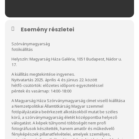
Esemény részletei
Szórványmagyarság
fotókiállítás
Helyszín: Magyarság Háza Galéria, 1051 Budapest, Nádor u.
17.
A kiállítás megtekintése ingyenes.
Nyitvatartás 2025. április 4. és június 22. között
hétfő-csütörtök: előzetes időpont-egyeztetéssel
péntek és vasárnap: 14:00-18:00
A Magyarság Háza Szórványmagyarság címet viselő kiállítása
a Nemzetpolitikai Államtitkárság Magyar szemmel
fotópályázatára beérkezett alkotásokból mutat be széles
körű, a szórványmagyarság életét középpontba helyező
válogatást. A képek túlnyomó többségét nem profi
fotográfusok készítették, hanem amatőr és műkedvelő
fényképészek pillanatfelvételei, amelyek személyes,