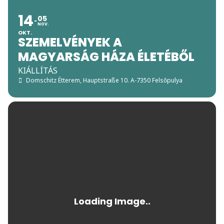
14
05
NOV.
OKT.
SZEMELVÉNYEK A
MAGYARSÁG HÁZA ÉLETÉBŐL
KIÁLLÍTÁS
Domschitz Étterem
, Hauptstraße 10. A-7350 Felsőpulya