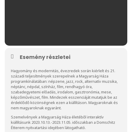
Esemény részletei
Hagyomány és modernitás, évezredek során kiérlelt és 21.
századi teljesítmények szerepelnek a Magyarság Háza
programkínálatában: népzene, jazz, rock, alternatív muzsika,
néptánc, népdal, színház, film, rendhagyó óra,
szabadegyetemi előadás, irodalom, gasztronómia, mese,
képzőművészet, film. Mindezek esszenciáját mutatjuk be az
érdeklődő közönségnek ezen a kiállításon. Magyaroknak és
nem magyaroknak egyaránt.
Szemelvények a Magyarság Háza életéből interaktív
kiállításunk 2023.10.13.-2023.11.05. időszakban a Domschitz
Étterem nyitvatartási idejében látogatható.