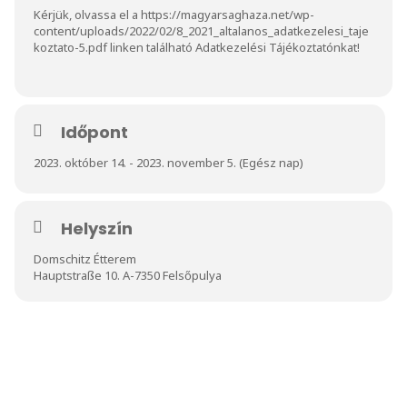
Kérjük, olvassa el a
https://magyarsaghaza.net/wp-
content/uploads/2022/02/8_2021_altalanos_adatkezelesi_taje
koztato-5.pdf
linken található Adatkezelési Tájékoztatónkat!
Időpont
2023. október 14. - 2023. november 5. (Egész nap)
Helyszín
Domschitz Étterem
Hauptstraße 10. A-7350 Felsőpulya