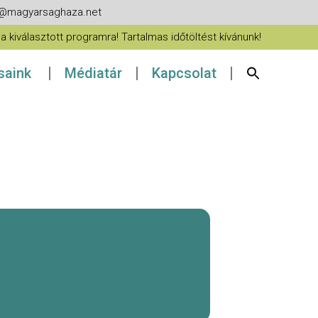
fo@magyarsaghaza.net
 kiválasztott programra! Tartalmas időtöltést kívánunk!
ásaink
Médiatár
Kapcsolat