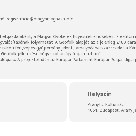
áció: regisztracio@magyarsaghaza.info
ötletgazdájaként, a Magyar Gyökerek Egyesület elnökeként – ezúton
gvalósításának folyamatát. A Geofolk alapját az a jelenleg 2180 dara
iseleti fényképes gyűjtemény jelenti, amelyből hatszáz viselet a Kár
 Geofolk jellemzése négy szóban így fogalmazható
lógiája. A projektet idén az Európai Parlament Európai Polgár-díjjal 
Helyszín
Aranytíz Kultúrház
1051. Budapest, Arany J