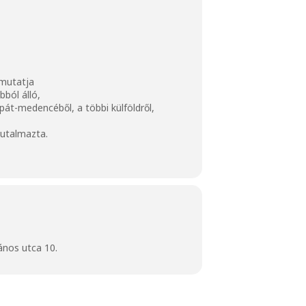
 mutatja
bból álló,
pát-medencéből, a többi külföldről,
jutalmazta.
ános utca 10.