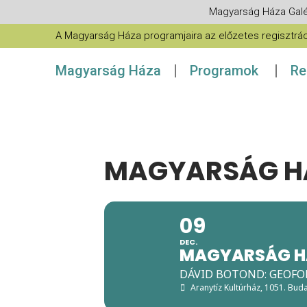
Magyarság Háza Galé
A Magyarság Háza programjaira az előzetes regisztráció
Magyarság Háza
Programok
Re
MAGYARSÁG H
09
DEC.
MAGYARSÁG H
DÁVID BOTOND: GEOFOL
Aranytíz Kultúrház
, 1051. Bud