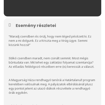
Esemény részletei
“Maradj csendben és örülj, hogy nem téged pécézett ki. Ez
nem a mi dolgunk. Ez a Kriszta meg a Virág ügye. Semmi
közünk hozzá!”
Ildikó csendben maradt, nem csinált semmit. Most mégis
bűntudata van. Mit tehet egy zaklatási folyamat szemtanúja?
Az előadás feldolgozó részében erre (is) keressük a választ.
A Magyarság Háza rendhagyó tanórái a Határtalanul! program
keretében valósulnak meg. A pályázatok elbírálásánál plusz
egy pontot jelent az utazó diákok részvétele a rendhagyó
órák egyikén.