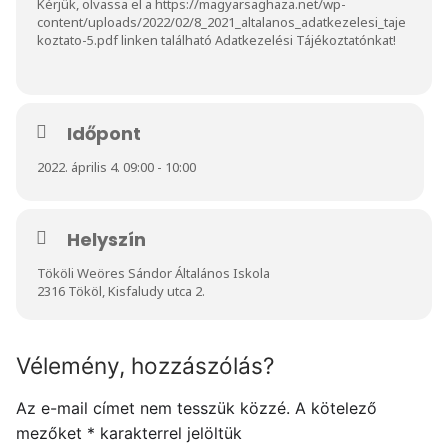
Kérjük, olvassa el a
https://magyarsaghaza.net/wp-
content/uploads/2022/02/8_2021_altalanos_adatkezelesi_taje
koztato-5.pdf
linken található Adatkezelési Tájékoztatónkat!
Időpont
2022. április 4. 09:00 - 10:00
Helyszín
Tököli Weöres Sándor Általános Iskola
2316 Tököl, Kisfaludy utca 2.
Vélemény, hozzászólás?
Az e-mail címet nem tesszük közzé.
A kötelező
mezőket
*
karakterrel jelöltük