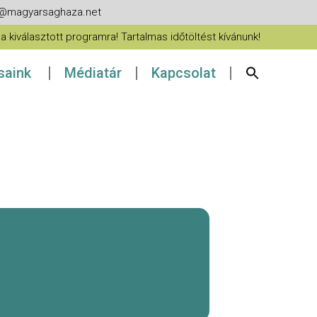
fo@magyarsaghaza.net
 kiválasztott programra! Tartalmas időtöltést kívánunk!
ásaink
Médiatár
Kapcsolat