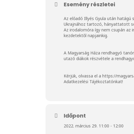
Esemény részletei
Az előadó Illyés Gyula után hatágú 
Ukrajnához tartozó, hányattatott so
Az irodalomóra így nem csupán az ir
kezdetektől napjainkig.
A Magyarság Háza rendhagyó tanórái
utazó diákok részvétele a rendhagyó
Kérjük, olvassa el a
https://magyars
Adatkezelési Tájékoztatónkat!
Időpont
2022. március 29. 11:00 - 12:00