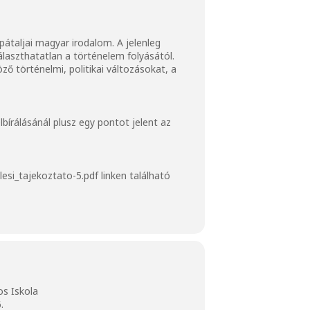
pátaljai magyar irodalom. A jelenleg
laszthatatlan a történelem folyásától.
ő történelmi, politikai változásokat, a
írálásánál plusz egy pontot jelent az
esi_tajekoztato-5.pdf
linken található
os Iskola
.