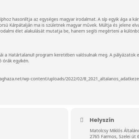
síphoz hasonlítja az egységes magyar irodalmat. A síp egyik ága a kár
rsú Kárpátalján ma is születnek magyar művek. Múltja és jelene elvá
odalmi élet alakulását mutatja be, hanem segíti megérteni a különböz
 a Határtalanul! program keretében valósulnak meg. A pályázatok elb
 órák egyikén.
aghaza.net/wp-content/uploads/2022/02/8_2021_altalanos_adatkezel
Helyszín
Matolcsy Miklós Általán
2765 Farmos, Szelei út 6