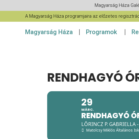
Magyarság Háza Galé
A Magyarság Háza programjaira az előzetes regisztráció
Magyarság Háza
Programok
Re
RENDHAGYÓ Ó
29
MÁRC.
RENDHAGYÓ Ó
LŐRINCZ P. GABRIELLA 
Matolcsy Miklós Általános Is