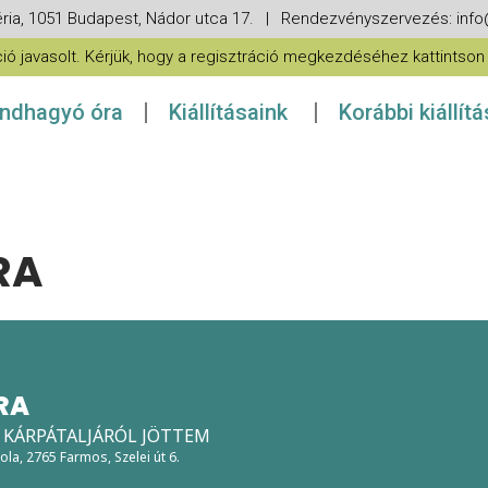
ria, 1051 Budapest, Nádor utca 17. | Rendezvényszervezés: in
 javasolt. Kérjük, hogy a regisztráció megkezdéséhez kattintson a
ndhagyó óra
Kiállításaink
Korábbi kiállít
RA
RA
- KÁRPÁTALJÁRÓL JÖTTEM
kola
, 2765 Farmos, Szelei út 6.