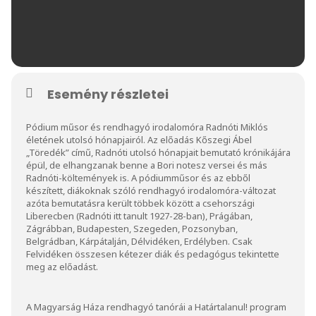
Esemény részletei
Pódium műsor és rendhagyó irodalomóra Radnóti Miklós
életének utolsó hónapjairól. Az előadás Kőszegi Ábel
„Töredék” című, Radnóti utolsó hónapjait bemutató krónikájára
épül, de elhangzanak benne a Bori notesz versei és más
Radnóti-költemények is. A pódiumműsor és az ebből
készített, diákoknak szóló rendhagyó irodalomóra-változat
azóta bemutatásra került többek között a csehországi
Liberecben (Radnóti itt tanult 1927-28-ban), Prágában,
Zágrábban, Budapesten, Szegeden, Pozsonyban,
Belgrádban, Kárpátalján, Délvidéken, Erdélyben. Csak
Felvidéken összesen kétezer diák és pedagógus tekintette
meg az előadást.
A Magyarság Háza rendhagyó tanórái a Határtalanul! program