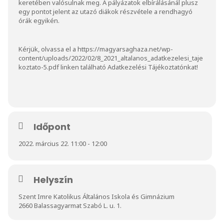
keretében valósulnak meg. A pályázatok elbírálásánál plusz
egy pontot jelent az utazó diákok részvétele a rendhagyó
órák egyikén.
Kérjük, olvassa el a
https://magyarsaghaza.net/wp-
content/uploads/2022/02/8_2021_altalanos_adatkezelesi_taje
koztato-5.pdf
linken található Adatkezelési Tájékoztatónkat!
Időpont
2022. március 22. 11:00 - 12:00
Helyszín
Szent Imre Katolikus Általános Iskola és Gimnázium
2660 Balassagyarmat Szabó L. u. 1.