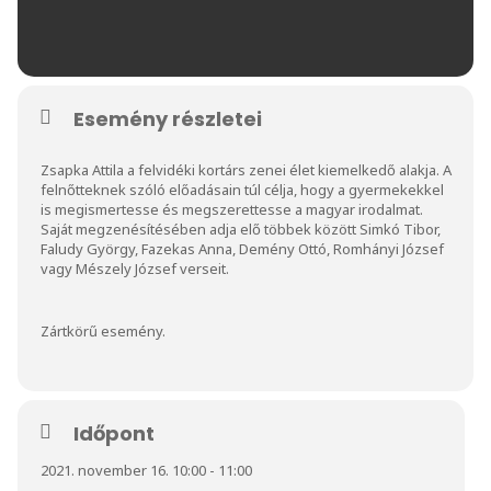
Esemény részletei
Zsapka Attila a felvidéki kortárs zenei élet kiemelkedő alakja. A
felnőtteknek szóló előadásain túl célja, hogy a gyermekekkel
is megismertesse és megszerettesse a magyar irodalmat.
Saját megzenésítésében adja elő többek között Simkó Tibor,
Faludy György, Fazekas Anna, Demény Ottó, Romhányi József
vagy Mészely József verseit.
Zártkörű esemény.
Időpont
2021. november 16. 10:00 - 11:00