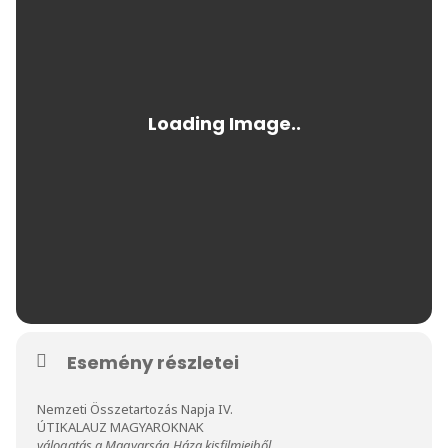
Esemény részletei
Nemzeti Összetartozás Napja IV.
ÚTIKALAUZ MAGYAROKNAK
válogatás a Magyarság Háza kisfilmjeiből