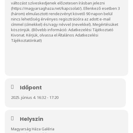
változást szíveskedjenek előzetesen írásban jelezni
(
https://magyarsaghaza.net/kapcsolat/
). Ellenkező esetben 3
(három) elmulasztott rendezvényt követő 90 napon belül
nincs lehetőség érvényes regisztrációra az adott e-mail
címmel (címekkel) és/vagy névvel (nevekkel). Megértésüket
köszönjük. (Bővebb információ:
Adatkezelési Tájékoztató
Kivonat
. Kérjük, olvassa el
Általános Adatkezelési
Tájékoztatónkat
!)
Időpont
2025. június 4. 16:32 - 17:20
Helyszín
Magyarság Háza Galéria