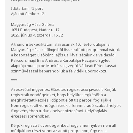
Időtartam: 45 perc
Ajánlott életkor: 12+
Magyarság Háza Galéria
1051 Budapest, Nádor u. 17.
2025. június 4. (szerda), 16:32
A trianoni békediktátum aláírásának 105. évfordulóján a
Magyarság Háza kisfilmjeiből összeállított programmal várjuk
a közönséget. Elsőként Fejős Csillával sétálunk a vajdasági
Palicson, majd Bíró András, a Kárpátaljai Hazajáró Egylet
alapítója mutatja be Munkácsot, végül Nádasdi Péter kassai
színművésszel bebarangoljuk a felvidéki Bodrogközt.
***
A részvétel ingyenes. Előzetes regisztráció javasolt. Kérjük
regisztrált vendégeinket, hogy helyüket legkésőbb a
meghirdetett kezdési időpont előtt tíz perccel foglalják el!
Nem regisztrált vendégeinknek a fennmaradó szabad helyek
függvényében tudunk helyet biztosítani. Helyfoglalás
érkezési sorrendben.
Kérjük regisztrált vendégeinket, hogy amennyiben nem áll
módjukban részt venni az adott programon, úgy ezt a