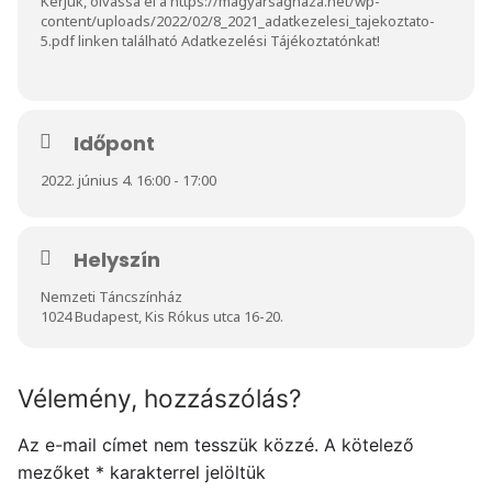
Kérjük, olvassa el a
https://magyarsaghaza.net/wp-
content/uploads/2022/02/8_2021_adatkezelesi_tajekoztato-
5.pdf
linken található Adatkezelési Tájékoztatónkat!
Időpont
2022. június 4. 16:00 - 17:00
Helyszín
Nemzeti Táncszínház
1024 Budapest, Kis Rókus utca 16-20.
Vélemény, hozzászólás?
Az e-mail címet nem tesszük közzé.
A kötelező
mezőket
*
karakterrel jelöltük