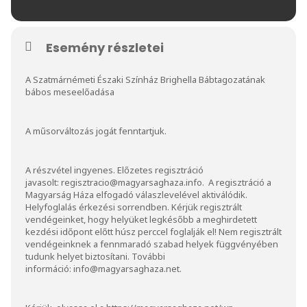
Esemény részletei
A Szatmárnémeti Északi Színház Brighella Bábtagozatának
bábos meseelőadása
A műsorváltozás jogát fenntartjuk.
A részvétel ingyenes. Előzetes regisztráció
javasolt:
regisztracio@magyarsaghaza.info
. A regisztráció a
Magyarság Háza elfogadó válaszlevelével aktiválódik.
Helyfoglalás érkezési sorrendben. Kérjük regisztrált
vendégeinket, hogy helyüket legkésőbb a meghirdetett
kezdési időpont előtt húsz perccel foglalják el! Nem regisztrált
vendégeinknek a fennmaradó szabad helyek függvényében
tudunk helyet biztosítani. További
információ:
info@magyarsaghaza.net
.