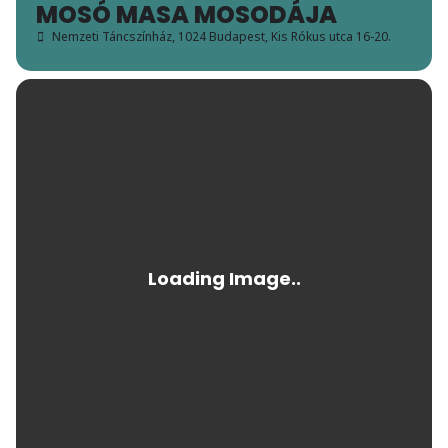
MOSÓ MASA MOSODÁJA
Nemzeti Táncszínház
, 1024 Budapest, Kis Rókus utca 16-20.