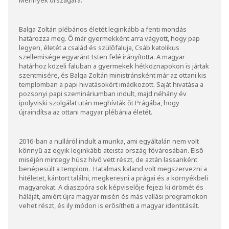
Balga Zoltán plébános életét leginkább a fenti mondás
határozza meg. Ő már gyermekként arra vágyott, hogy pap
legyen, életét a család és szülőfaluja, Csáb katolikus
szellemisége egyaránt Isten felé irányította. A magyar
határhoz közeli faluban a gyermekek hétköznapokon is jártak
szentmisére, és Balga Zoltán ministránsként már az ottani kis
templomban a papi hivatásokért imádkozott. Saját hivatása a
pozsonyi papi szemináriumban indult, majd néhány év
ipolyviski szolgálat után meghívták őt Prágába, hogy
újraindítsa az ottani magyar plébánia életét.
2016-ban a nulláról indult a munka, ami egyáltalán nem volt
könnyű az egyik leginkább ateista ország fővárosában. Első
miséjén mintegy húsz hívő vett részt, de aztán lassanként
benépesült a templom. Hatalmas kaland volt megszervezni a
hitéletet, kántort találni, megkeresni a prágai és a környékbeli
magyarokat. A diaszpóra sok képviselője fejezi ki örömét és
háláját, amiért újra magyar misén és más vallási programokon
vehet részt, és ily módon is erősítheti a magyar identitását.