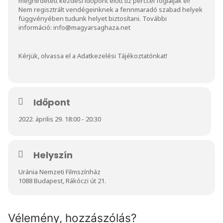
meghirdetett kezdési időpont előtt tíz perccel foglalják el!
Nem regisztrált vendégeinknek a fennmaradó szabad helyek
függvényében tudunk helyet biztosítani. További
információ:
info@magyarsaghaza.net
Kérjük, olvassa el a
Adatkezelési Tájékoztatónkat
!
Időpont
2022. április 29. 18:00 - 20:30
Helyszín
Uránia Nemzeti Filmszínház
1088 Budapest, Rákóczi út 21.
Vélemény, hozzászólás?