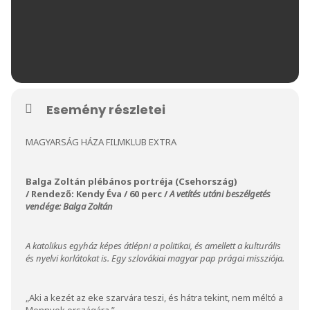
Esemény részletei
MAGYARSÁG HÁZA FILMKLUB EXTRA
Balga Zoltán plébános portréja (Csehország)
/ Rendező: Kendy Éva / 60 perc /
A vetítés utáni beszélgetés
vendége: Balga Zoltán
A katolikus egyház képes átlépni a politikai, és amellett a kulturális
és nyelvi korlátokat is. Egy szlovákiai magyar pap prágai missziója.
„Aki a kezét az eke szarvára teszi, és hátra tekint, nem méltó a
Mennyek országára.”