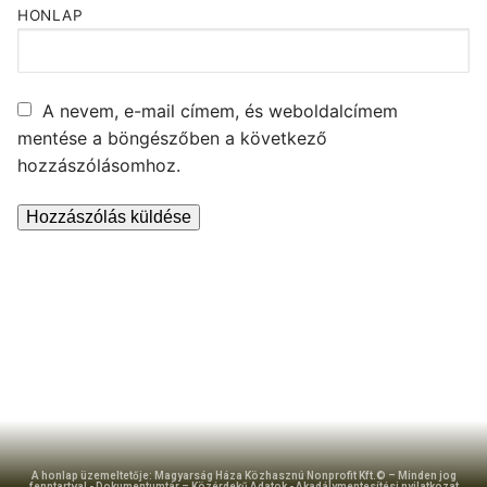
HONLAP
A nevem, e-mail címem, és weboldalcímem
mentése a böngészőben a következő
hozzászólásomhoz.
A honlap üzemeltetője: Magyarság Háza Közhasznú Nonprofit Kft.© – Minden jog
fenntartva! -
Dokumentumtár – Közérdekű Adatok
-
Akadálymentesítési nyilatkozat