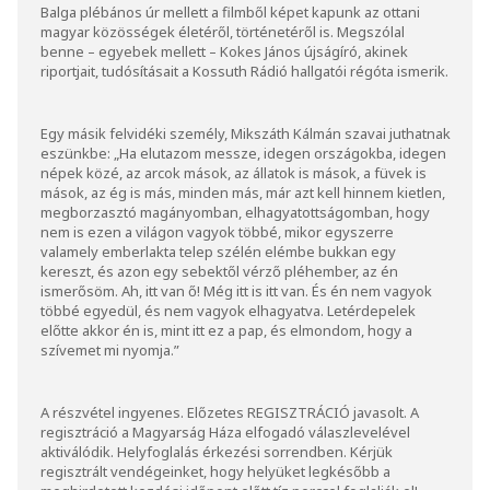
Balga plébános úr mellett a filmből képet kapunk az ottani
magyar közösségek életéről, történetéről is. Megszólal
benne – egyebek mellett – Kokes János újságíró, akinek
riportjait, tudósításait a Kossuth Rádió hallgatói régóta ismerik.
Egy másik felvidéki személy, Mikszáth Kálmán szavai juthatnak
eszünkbe: „Ha elutazom messze, idegen országokba, idegen
népek közé, az arcok mások, az állatok is mások, a füvek is
mások, az ég is más, minden más, már azt kell hinnem kietlen,
megborzasztó magányomban, elhagyatottságomban, hogy
nem is ezen a világon vagyok többé, mikor egyszerre
valamely emberlakta telep szélén elémbe bukkan egy
kereszt, és azon egy sebektől vérző pléhember, az én
ismerősöm. Ah, itt van ő! Még itt is itt van. És én nem vagyok
többé egyedül, és nem vagyok elhagyatva. Letérdepelek
előtte akkor én is, mint itt ez a pap, és elmondom, hogy a
szívemet mi nyomja.”
A részvétel ingyenes. Előzetes
REGISZTRÁCIÓ
javasolt. A
regisztráció a Magyarság Háza elfogadó válaszlevelével
aktiválódik. Helyfoglalás érkezési sorrendben. Kérjük
regisztrált vendégeinket, hogy helyüket legkésőbb a