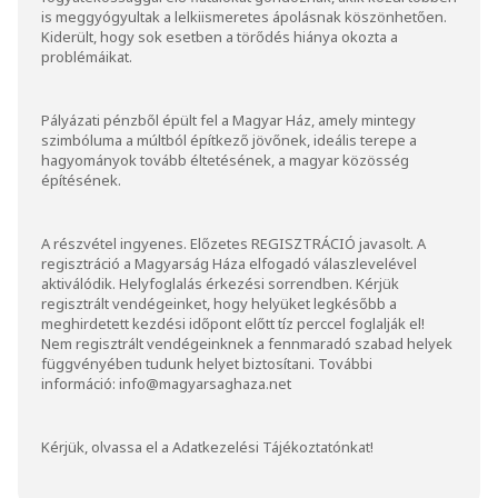
is meggyógyultak a lelkiismeretes ápolásnak köszönhetően.
Kiderült, hogy sok esetben a törődés hiánya okozta a
problémáikat.
Pályázati pénzből épült fel a Magyar Ház, amely mintegy
szimbóluma a múltból építkező jövőnek, ideális terepe a
hagyományok tovább éltetésének, a magyar közösség
építésének.
A részvétel ingyenes. Előzetes
REGISZTRÁCIÓ
javasolt. A
regisztráció a Magyarság Háza elfogadó válaszlevelével
aktiválódik. Helyfoglalás érkezési sorrendben. Kérjük
regisztrált vendégeinket, hogy helyüket legkésőbb a
meghirdetett kezdési időpont előtt tíz perccel foglalják el!
Nem regisztrált vendégeinknek a fennmaradó szabad helyek
függvényében tudunk helyet biztosítani. További
információ:
info@magyarsaghaza.net
Kérjük, olvassa el a
Adatkezelési Tájékoztatónkat
!