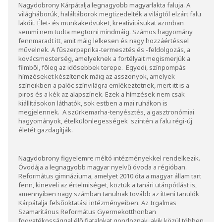
Nagydobrony Kárpátalja legnagyobb magyarlakta faluja. A
világháborúk, haláltáborok megtizedelték a világtól elzárt falu
lakóit. Élet- és munkakedvüket, kreativitásukat azonban
semmi nem tudta megtörni mindmáig. Számos hagyomány
fennmaradt itt, amit máig lelkesen és nagy hozzáértéssel
művelnek. A fűszerpaprika-termesztés és -feldolgozás, a
kovácsmesterség, amelyeknek a fortélyait megismerjük a
filmből, főleg az idősebbek terepe. Egyedi, színpompás
hímzéseket készítenek máig az asszonyok, amelyek
színeikben a palóc színvilágra emlékeztetnek, mert itt is a
piros és a kék az alapszínek. Ezek a hímzések nem csak
kiállításokon láthatók, sok estben a mai ruhákon is
megjelennek. A szürkemarha-tenyésztés, a gasztronómiai
hagyományok, ételkülönlegességek szintén a falu régi-új
életét gazdagítják.
Nagydobrony figyelemre méltó intézményekkel rendelkezik.
Óvodája a legnagyobb magyar nyelvű óvoda a régióban.
Református gimnáziuma, amelyet 2010 óta a magyar állam tart
fenn, kineveli az értelmiséget, köztük a tanári utánpótlást is,
amennyiben nagy számban tanulnak tovább az itteni tanulók
Kárpátalja felsőoktatási intézményeiben. Az Irgalmas
Szamaritánus Református Gyermekotthonban
fogyatékossággal élő fiatalokat gondoznak, akik közül többen