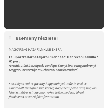
Esemény részletei
MAGYARSÁG HÁZA FILMKLUB EXTRA
Faluportré Kárpátaljáról / Rendező: Debreceni Kamilla /
60 perc
A vetítés utáni beszélgetés vendége: Szanyi Éva, a nagydobronyi
Magyar Ház vezetője és Debreceni Kamilla rendező
Sok dolgos ember, gazdag hagyományok, múlt és jövő. Az
elmaradott térségben lévő község nagyszerű példa arra, hogyan
lehet a múltra, a hagyományokra építve modern, élhető,
fiataloknak is vonzó falut fenntartani.