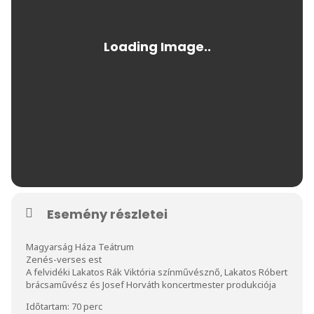
Esemény részletei
Magyarság Háza Teátrum
Zenés-verses est
A felvidéki Lakatos Rák Viktória színművésznő, Lakatos Róbert
brácsaművész és Josef Horváth koncertmester produkciója
Időtartam: 70 perc