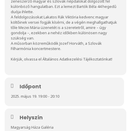
zeneszerző magyar és szlovák népdalokat dolgozott fel
különböző hangulatban. Ezt a lemezt Bartók Béla 44 hegedű
duója ihlette.
A feldolgozásokat Lakatos Rák Viktória kedvenc magyar
költőinek versei fogják kísérni, de a végén meghallgathatjuk
tőle Mezei Mária üzenetét is a szeretetről, amire – úgy
gondolja –, ezekben a nehéz időkben különösen nagy
szükség van.
A műsorban közreműködik Jozef Horváth, a Szlovák
Filharmónia koncertmestere.
Kérjük, olvassa el
Általános Adatkezelési Tájékoztatónkat
!
Időpont
2025. május 19. 19:00 - 20:10
Helyszín
Magyarság Háza Galéria