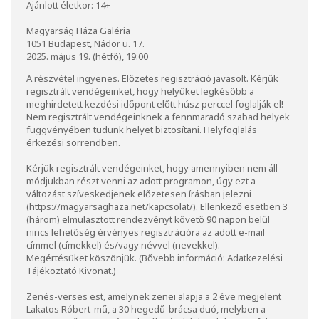
Ajánlott életkor: 14+
Magyarság Háza Galéria
1051 Budapest, Nádor u. 17.
2025. május 19. (hétfő), 19:00
A részvétel ingyenes. Előzetes regisztráció javasolt. Kérjük
regisztrált vendégeinket, hogy helyüket legkésőbb a
meghirdetett kezdési időpont előtt húsz perccel foglalják el!
Nem regisztrált vendégeinknek a fennmaradó szabad helyek
függvényében tudunk helyet biztosítani. Helyfoglalás
érkezési sorrendben.
Kérjük regisztrált vendégeinket, hogy amennyiben nem áll
módjukban részt venni az adott programon, úgy ezt a
változást szíveskedjenek előzetesen írásban jelezni
(
https://magyarsaghaza.net/kapcsolat/
). Ellenkező esetben 3
(három) elmulasztott rendezvényt követő 90 napon belül
nincs lehetőség érvényes regisztrációra az adott e-mail
címmel (címekkel) és/vagy névvel (nevekkel).
Megértésüket köszönjük. (Bővebb információ:
Adatkezelési
Tájékoztató Kivonat
.)
Zenés-verses est, amelynek zenei alapja a 2 éve megjelent
Lakatos Róbert-mű, a 30 hegedű-brácsa duó, melyben a