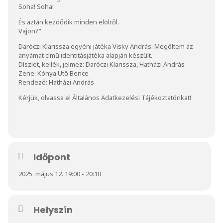
Soha! Soha!
És aztán kezdődik minden elölről.
Vajon?”
Daróczi Klarissza egyéni játéka Visky András: Megöltem az
anyámat című identitásjátéka alapján készült.
Díszlet, kellék, jelmez: Daróczi Klarissza, Hatházi András
Zene: Kónya Ütő Bence
Rendező: Hatházi András
Kérjük, olvassa el
Általános Adatkezelési Tájékoztatónkat
!
Időpont
2025. május 12. 19:00 - 20:10
Helyszín