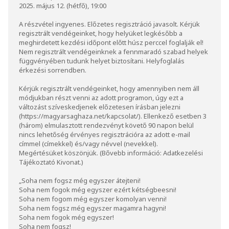
2025. május 12. (hétfő), 19:00
A részvétel ingyenes. Előzetes regisztráció javasolt. Kérjük
regisztrált vendégeinket, hogy helyüket legkésőbb a
meghirdetett kezdési időpont előtt húsz perccel foglalják el!
Nem regisztrált vendégeinknek a fennmaradó szabad helyek
függvényében tudunk helyet biztosítani. Helyfoglalás
érkezési sorrendben.
Kérjük regisztrált vendégeinket, hogy amennyiben nem áll
módjukban részt venni az adott programon, úgy ezt a
változást szíveskedjenek előzetesen írásban jelezni
(
https://magyarsaghaza.net/kapcsolat/
). Ellenkező esetben 3
(három) elmulasztott rendezvényt követő 90 napon belül
nincs lehetőség érvényes regisztrációra az adott e-mail
címmel (címekkel) és/vagy névvel (nevekkel).
Megértésüket köszönjük. (Bővebb információ:
Adatkezelési
Tájékoztató Kivonat
.)
„Soha nem fogsz még egyszer átejteni!
Soha nem fogok még egyszer ezért kétségbeesni!
Soha nem fogom még egyszer komolyan venni!
Soha nem fogsz még egyszer magamra hagyni!
Soha nem fogok még egyszer!
Soha nem fogsz!