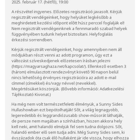
2025. február 17. (hétfő), 19:00
A részvétel ingyenes. Előzetes regisztráció javasolt. Kérjük
regisztrált vendégeinket, hogy helyüket legkésőbb a
meghirdetett kezdési időpont előtt húsz perccel foglalják el!
Nem regisztrált vendégeinknek a fennmaradó szabad helyek
függvényében tudunk helyet biztosítani. Helyfoglalás
érkezési sorrendben.
Kérjük regisztrált vendégeinket, hogy amennyiben nem áll
módjukban részt venni az adott programon, úgy ezt a
változást szíveskedjenek előzetesen írásban jelezni
(
https://magyarsaghaza.net/kapcsolat/
). Ellenkező esetben 3
(három) elmulasztott rendezvényt követő 90 napon belül
nincs lehetőség érvényes regisztrációra az adott e-mail
címmel (címekkel) és/vagy névvel (nevekkel).
Megértésüket köszönjük. (Bővebb információ:
Adatkezelési
Tájékoztató Kivonat
.)
Ha még nem volt természetfeletti élményük, a Sunny Sides
Hullashowban ezt bepótolhatják! Sőt, a világ legnagyobb,
legeredetibb és leggrandiózusabb show-műsorát láthatják,
de persze nem magában a színházban, hiszen akkora hely
kell neki, amit halandó elméjük fel sem tudna dolgozni. Sőt,
halandó ember elő sem tudja adni. Még Sunny Sides sem, ki
évszázadok óta csak élő hullaként jár ide vissza, hogy elhozza