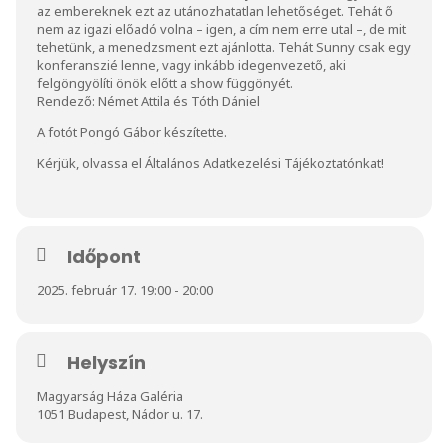
az embereknek ezt az utánozhatatlan lehetőséget. Tehát ő
nem az igazi előadó volna – igen, a cím nem erre utal –, de mit
tehetünk, a menedzsment ezt ajánlotta. Tehát Sunny csak egy
konferanszié lenne, vagy inkább idegenvezető, aki
felgöngyölíti önök előtt a show függönyét.
Rendező: Német Attila és Tóth Dániel
A fotót Pongó Gábor készítette.
Kérjük, olvassa el
Általános Adatkezelési Tájékoztatónkat
!
Időpont
2025. február 17. 19:00 - 20:00
Helyszín
Magyarság Háza Galéria
1051 Budapest, Nádor u. 17.