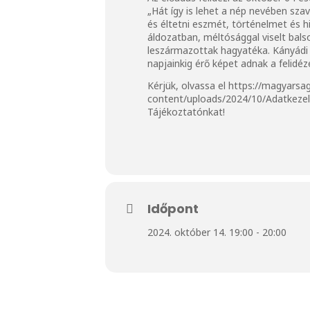
„Hát így is lehet a nép nevében szav
és éltetni eszmét, történelmet és h
áldozatban, méltósággal viselt bals
leszármazottak hagyatéka. Kányádi S
napjainkig érő képet adnak a felidéz
Kérjük, olvassa el
https://magyarsa
content/uploads/2024/10/Adatkeze
Tájékoztatónkat!
Időpont
2024. október 14. 19:00 - 20:00