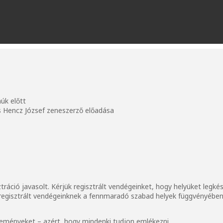
núk előtt
és Hencz József zeneszerző előadása
ztráció javasolt. Kérjük regisztrált vendégeinket, hogy helyüket legk
m regisztrált vendégeinknek a fennmaradó szabad helyek függvényében 
 eseményeket – azért, hogy mindenki tudjon emlékezni.