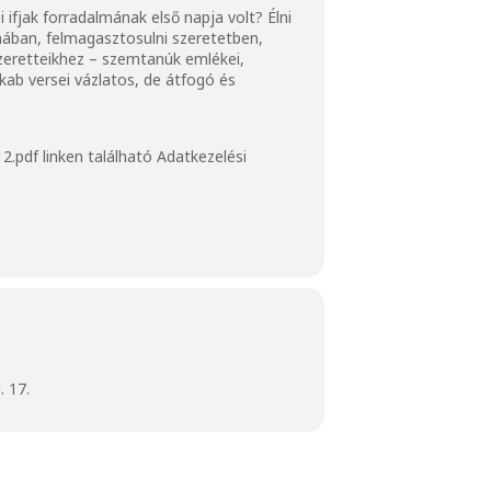
ifjak forradalmának első napja volt? Élni
lmában, felmagasztosulni szeretetben,
szeretteikhez – szemtanúk emlékei,
kab versei vázlatos, de átfogó és
2.pdf
linken található Adatkezelési
 17.