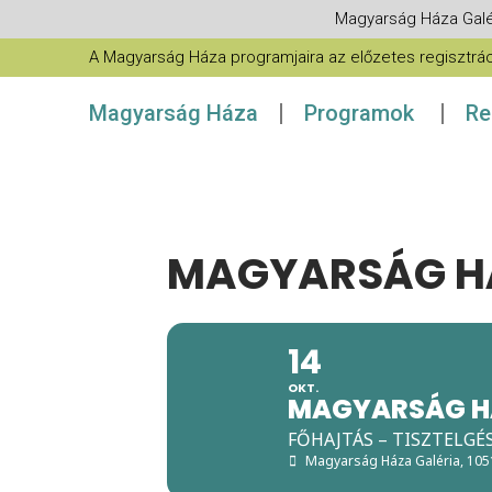
Magyarság Háza Galé
A Magyarság Háza programjaira az előzetes regisztráció
Magyarság Háza
Programok
Re
MAGYARSÁG H
14
OKT.
MAGYARSÁG H
FŐHAJTÁS – TISZTELGÉ
Magyarság Háza Galéria
, 10