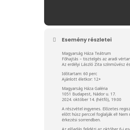
Esemény részletei
Magyarság Háza Teátrum
Főhajtás – tisztelgés az aradi vérta
Az erdélyi László Zita színművész 
Időtartam: 60 perc
Ajánlott életkor: 12+
Magyarság Háza Galéria
1051 Budapest, Nádor u. 17.
2024. október 14. (hétfő), 19:00
A részvétel ingyenes. Előzetes regis
előtt húsz perccel foglalják el! Ne
érkezési sorrendben.
Az előadás felidézi az október 6-i