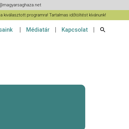
fo@magyarsaghaza.net
 kiválasztott programra! Tartalmas időtöltést kívánunk!
ásaink
Médiatár
Kapcsolat