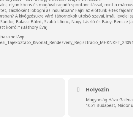
alni, olyan kócos és magával ragadó spontaneitással, mint a márciusi 
itet, zászlóként lobogni az indulatban? Fájni az előttünk éltek fájda
orsban? A kivégzésükre váró tábornokok utolsó szavai, imái, levelei 
ándor, Balassi Bálint, Szabó Lőrinc, Nagy László és Bágyi Bencze Ja
ett korról.” (Báthory Éva)
ghaza.net/wp-
lesi_Tajekoztato_Kivonat_Rendezveny_Regisztracio_MHKNKFT_24091
Helyszín
Magyarság Háza Galéria
1051 Budapest, Nádor u.