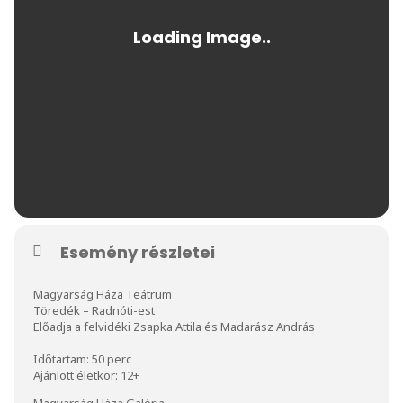
Esemény részletei
Magyarság Háza Teátrum
Töredék – Radnóti-est
Előadja a felvidéki Zsapka Attila és Madarász András
Időtartam: 50 perc
Ajánlott életkor: 12+
Magyarság Háza Galéria