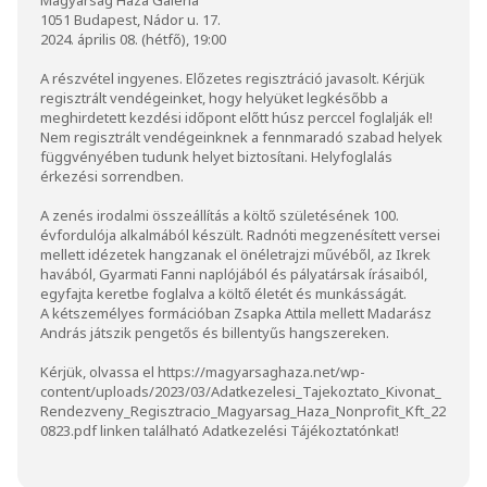
1051 Budapest, Nádor u. 17.
2024. április 08. (hétfő), 19:00
A részvétel ingyenes. Előzetes regisztráció javasolt. Kérjük
regisztrált vendégeinket, hogy helyüket legkésőbb a
meghirdetett kezdési időpont előtt húsz perccel foglalják el!
Nem regisztrált vendégeinknek a fennmaradó szabad helyek
függvényében tudunk helyet biztosítani. Helyfoglalás
érkezési sorrendben.
A zenés irodalmi összeállítás a költő születésének 100.
évfordulója alkalmából készült. Radnóti megzenésített versei
mellett idézetek hangzanak el önéletrajzi művéből, az Ikrek
havából, Gyarmati Fanni naplójából és pályatársak írásaiból,
egyfajta keretbe foglalva a költő életét és munkásságát.
A kétszemélyes formációban Zsapka Attila mellett Madarász
András játszik pengetős és billentyűs hangszereken.
Kérjük, olvassa el
https://magyarsaghaza.net/wp-
content/uploads/2023/03/Adatkezelesi_Tajekoztato_Kivonat_
Rendezveny_Regisztracio_Magyarsag_Haza_Nonprofit_Kft_22
0823.pdf
linken található Adatkezelési Tájékoztatónkat!