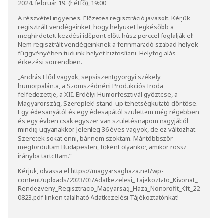
2024. február 19. (hétfő), 19:00
A részvétel ingyenes. Előzetes regisztráció javasolt. Kérjük
regisztrált vendégeinket, hogy helyüket legkésőbb a
meghirdetett kezdési időpont előtt húsz perccel foglalják el!
Nem regisztrált vendégeinknek a fennmaradó szabad helyek
függvényében tudunk helyet biztosítani. Helyfoglalás
érkezési sorrendben.
„András Előd vagyok, sepsiszentgyörgyi székely
humorpalánta, a Szomszédnéni Produkciós Iroda
felfedezettje, a XII. Erdélyi Humorfesztivál győztese, a
Magyarország, Szereplek! stand-up tehetségkutató döntőse.
Egy édesanyától és egy édesapától születtem még régebben
és egy évben csak egyszer van születésnapom nagyjából
mindig ugyanakkor. Jelenleg 36 éves vagyok, de ez változhat.
Szeretek sokat enni, bár nem szoktam. Már többször
megfordultam Budapesten, főként olyankor, amikor rossz
irányba tartottam.”
Kérjük, olvassa el
https://magyarsaghaza.net/wp-
content/uploads/2023/03/Adatkezelesi_Tajekoztato_Kivonat_
Rendezveny_Regisztracio_Magyarsag_Haza_Nonprofit_Kft_22
0823.pdf
linken található Adatkezelési Tájékoztatónkat!