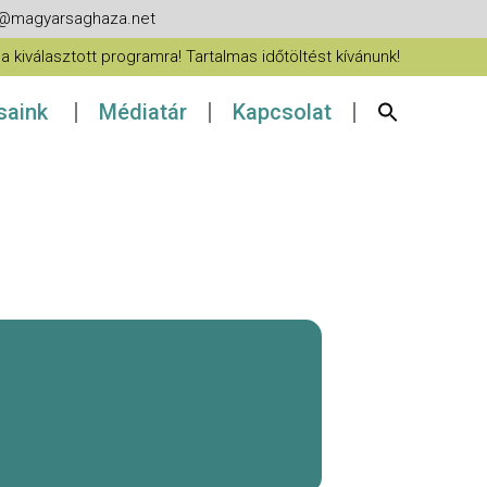
fo@magyarsaghaza.net
 kiválasztott programra! Tartalmas időtöltést kívánunk!
ásaink
Médiatár
Kapcsolat