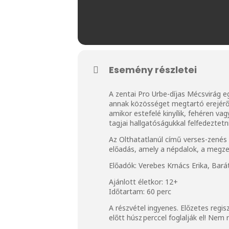
Esemény részletei
A zentai Pro Urbe-díjas Mécsvirág eg
annak közösséget megtartó erejéről 
amikor estefelé kinyílik, fehéren va
tagjai hallgatóságukkal felfedeztetn
Az Olthatatlanúl című verses-zenés 
előadás, amely a népdalok, a megzené
Előadók: Verebes Krnács Erika, Bará
Ajánlott életkor: 12+
Időtartam: 60 perc
A részvétel ingyenes. Előzetes regis
előtt húsz perccel foglalják el! Ne