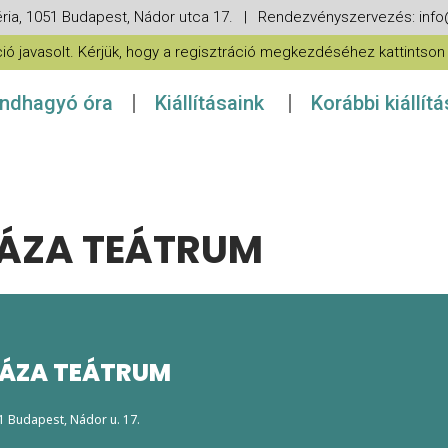
ria, 1051 Budapest, Nádor utca 17. | Rendezvényszervezés: in
 javasolt. Kérjük, hogy a regisztráció megkezdéséhez kattintson a
ndhagyó óra
Kiállításaink
Korábbi kiállít
ÁZA TEÁTRUM
ÁZA TEÁTRUM
51 Budapest, Nádor u. 17.