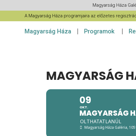
Magyarság Háza Galé
A Magyarság Háza programjaira az előzetes regisztráció
Magyarság Háza
Programok
Re
MAGYARSÁG H
09
OKT.
MAGYARSÁG H
OLTHATATLANÚL
Magyarság Háza Galéria
, 10