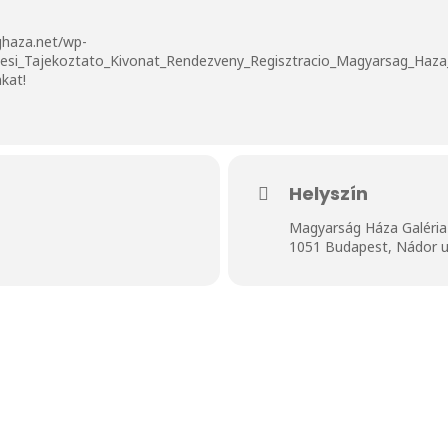
ghaza.net/wp-
lesi_Tajekoztato_Kivonat_Rendezveny_Regisztracio_Magyarsag_Haza
nkat!
Helyszín
Magyarság Háza Galéria
1051 Budapest, Nádor u.