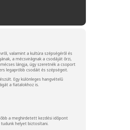
lvről, valamint a kultúra szépségéről és
gának, a mécsvirágnak a csodáját őrzi,
ló mécses lángja, úgy szeretnék a csoport
ers legapróbb csodáit és szépségeit.
készült. Egy különleges hangvételű
ágát a fiatalokhoz is.
ésőbb a meghirdetett kezdési időpont
tudunk helyet biztosítani.