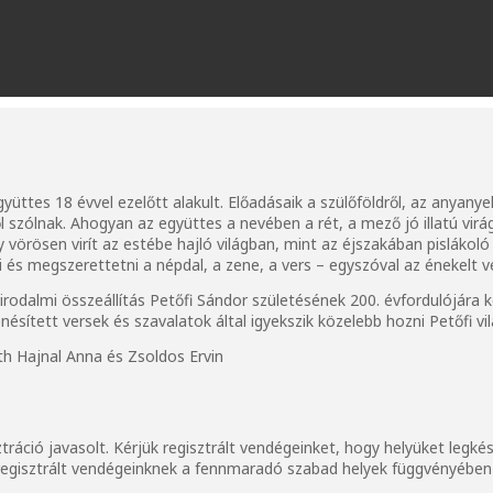
yüttes 18 évvel ezelőtt alakult. Előadásaik a szülőföldről, az anyanye
szólnak. Ahogyan az együttes a nevében a rét, a mező jó illatú virá
gy vörösen virít az estébe hajló világban, mint az éjszakában pisláko
i és megszerettetni a népdal, a zene, a vers – egyszóval az énekelt v
irodalmi összeállítás Petőfi Sándor születésének 200. évfordulójára 
sített versek és szavalatok által igyekszik közelebb hozni Petőfi vil
th Hajnal Anna és Zsoldos Ervin
ztráció javasolt. Kérjük regisztrált vendégeinket, hogy helyüket legk
m regisztrált vendégeinknek a fennmaradó szabad helyek függvényében 