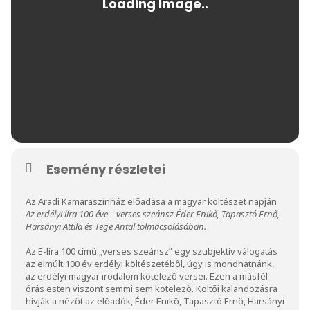
Esemény részletei
Az Aradi Kamaraszínház előadása a magyar költészet napján
Az erdélyi líra 100 éve – verses szeánsz Éder Enikő, Tapasztó Ernő,
Harsányi Attila és Tege Antal tolmácsolásában.
Az E-líra 100 című „verses szeánsz” egy szubjektív válogatás
az elmúlt 100 év erdélyi költészetéből, úgy is mondhatnánk,
az erdélyi magyar irodalom kötelező versei. Ezen a másfél
órás esten viszont semmi sem kötelező. Költői kalandozásra
hívják a nézőt az előadók, Éder Enikő, Tapasztó Ernő, Harsányi