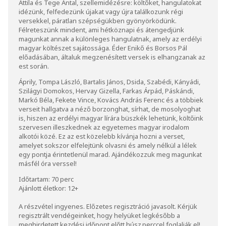
Attila és Tege Antal, szellemidézésre: költőket, hangulatokat
idézünk, felfedezünk újakat vagy újra találkozunk régi
versekkel, páratlan szépségükben gyönyörködünk.
Félreteszünk mindent, ami hétköznapi és átengedjünk
magunkat annak a különleges hangulatnak, amely az erdélyi
magyar költészet sajátossága. Éder Enikő és Borsos Pál
előadásában, általuk megzenésített versek is elhangzanak az
est során.
Áprily, Tompa László, Bartalis János, Dsida, Szabédi, Kányádi,
Szilágyi Domokos, Hervay Gizella, Farkas Árpád, Páskándi,
Markó Béla, Fekete Vince, Kovács András Ferenc és a többiek
verseit hallgatva a néző borzonghat, sírhat, de mosolyoghat
is, hiszen az erdélyi magyar lírára büszkék lehetünk, költőink
szervesen illeszkednek az egyetemes magyar irodalom
alkotói közé. Ez az est közelebb kívánja hozni a verset,
amelyet sokszor elfelejtünk olvasni és amely nélkül a lélek
egy pontja érintetlenül marad. Ajándékozzuk meg magunkat
másfél óra verssel!
Időtartam: 70 perc
Ajánlott életkor: 12+
A részvétel ingyenes. Előzetes regisztráció javasolt. Kérjük
regisztrált vendégeinket, hogy helyüket legkésőbb a
meghirdetett kezdési időpont előtt húsz perccel foglalják el!