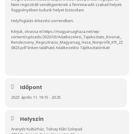
Nem regisztrált vendégeinknek a fennmaradó szabad helyek
függvényében tudunk helyet biztosítani.
Helyfoglalás érkezési sorrendben.
Kérjük, olvassa el
https://magyarsaghaza.net/wp-
content/uploads/2023/03/Adatkezelesi_Tajekoztato_Kivonat_
Rendezveny_Regisztracio_Magyarsag_Haza_Nonprofit_Kft_22
0823.pdf
linken található Adatkezelési Tájékoztatónkat!
Időpont
2023. április 11. 19:15 - 20:25
Helyszín
Aranytíz Kultúrház, Tolnay Klári Színpad