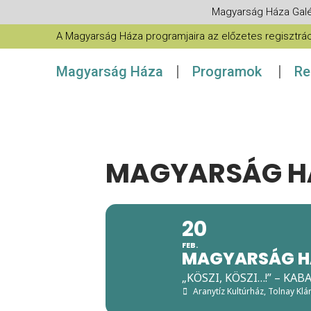
Magyarság Háza Galé
A Magyarság Háza programjaira az előzetes regisztráció
Magyarság Háza
Programok
Re
MAGYARSÁG H
20
FEB.
MAGYARSÁG H
„KÖSZI, KÖSZI…!” – K
Aranytíz Kultúrház, Tolnay Klá