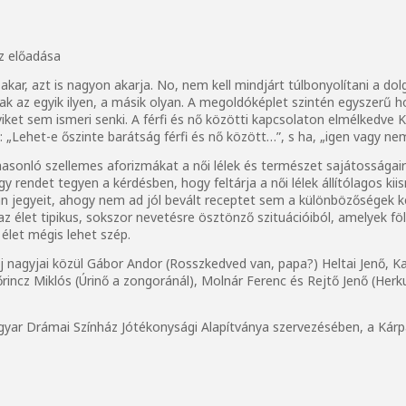
z előadása
 akar, azt is nagyon akarja. No, nem kell mindjárt túlbonyolítani a d
ak az egyik ilyen, a másik olyan. A megoldóképlet szintén egyszerű 
ket sem ismeri senki. A férfi és nő közötti kapcsolaton elmélkedve Ka
 „Lehet-e őszinte barátság férfi és nő között…”, s ha, „igen vagy ne
asonló szellemes aforizmákat a női lélek és természet sajátosságair
gy rendet tegyen a kérdésben, hogy feltárja a női lélek állítólagos ki
lan jegyeit, ahogy nem ad jól bevált receptet sem a különbözőségek ke
z élet tipikus, sokszor nevetésre ösztönző szituációiból, amelyek fö
 élet mégis lehet szép.
j nagyjai közül Gábor Andor (Rosszkedved van, papa?) Heltai Jenő, K
ncz Miklós (Úrinő a zongoránál), Molnár Ferenc és Rejtő Jenő (Herkul
gyar Drámai Színház Jótékonysági Alapítványa szervezésében, a Kárpá