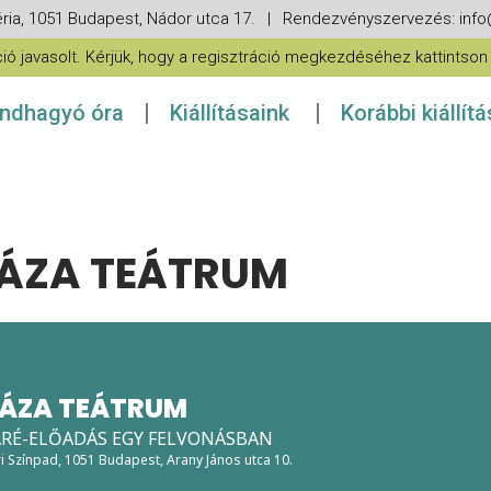
ria, 1051 Budapest, Nádor utca 17. | Rendezvényszervezés: in
 javasolt. Kérjük, hogy a regisztráció megkezdéséhez kattintson a
ndhagyó óra
Kiállításaink
Korábbi kiállít
ÁZA TEÁTRUM
ÁZA TEÁTRUM
ABARÉ-ELŐADÁS EGY FELVONÁSBAN
ri Színpad
, 1051 Budapest, Arany János utca 10.