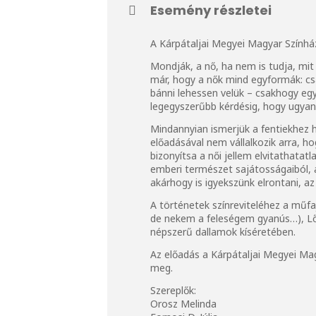
Esemény részletei
A Kárpátaljai Megyei Magyar Színhá
Mondják, a nő, ha nem is tudja, mit
már, hogy a nők mind egyformák: cs
bánni lehessen velük – csakhogy egyi
legegyszerűbb kérdésig, hogy ugyan:
Mindannyian ismerjük a fentiekhez h
előadásával nem vállalkozik arra, ho
bizonyítsa a női jellem elvitathatat
emberi természet sajátosságaiból, a
akárhogy is igyekszünk elrontani, az
A történetek színreviteléhez a műfa
de nekem a feleségem gyanús…), Lőri
népszerű dallamok kíséretében.
Az előadás a Kárpátaljai Megyei Ma
meg.
Szereplők:
Orosz Melinda