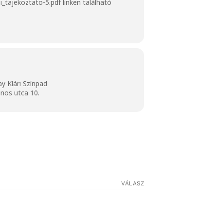
_tajekoztato-5.pdf
linken található
ay Klári Színpad
nos utca 10.
VÁLASZ