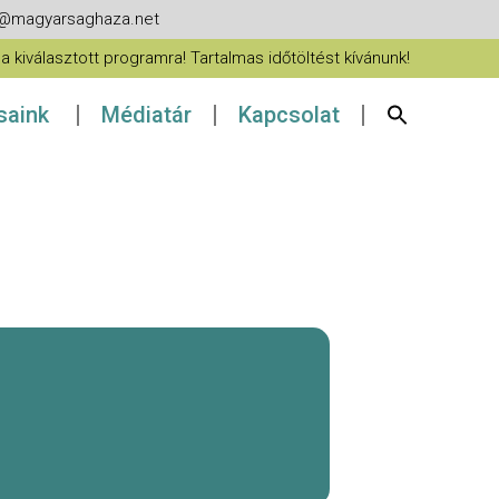
fo@magyarsaghaza.net
 kiválasztott programra! Tartalmas időtöltést kívánunk!
ásaink
Médiatár
Kapcsolat