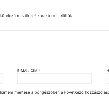
 kötelező mezőket
*
karakterrel jelöltük
E-MAIL CÍM
*
alcímem mentése a böngészőben a következő hozzászólá