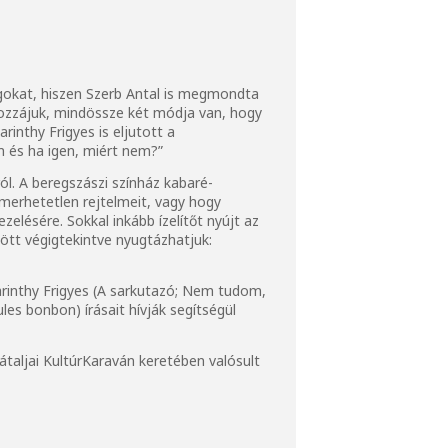
olgokat, hiszen Szerb Antal is megmondta
hozzájuk, mindössze két módja van, hogy
rinthy Frigyes is eljutott a
m és ha igen, miért nem?”
ól. A beregszászi színház kabaré-
ismerhetetlen rejtelmeit, vagy hogy
zelésére. Sokkal inkább ízelítőt nyújt az
lött végigtekintve nyugtázhatjuk:
arinthy Frigyes (A sarkutazó; Nem tudom,
es bonbon) írásait hívják segítségül
taljai KultúrKaraván keretében valósult