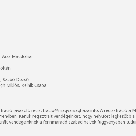
és Vass Magdolna
oltán
ik, Szabó Dezső
gh Miklós, Kelnik Csaba
ztráció javasolt:
regisztracio@magyarsaghaza.info
. A regisztráció a
orrendben. Kérjük regisztrált vendégeinket, hogy helyüket legkésőbb 
sztrált vendégeinknek a fennmaradó szabad helyek függvényében tudunk