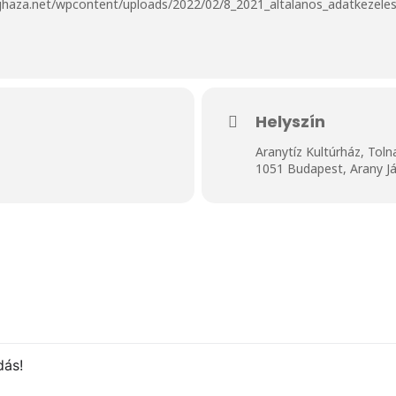
ghaza.net/wpcontent/uploads/2022/02/8_2021_altalanos_adatkezelesi
Helyszín
Aranytíz Kultúrház, Toln
1051 Budapest, Arany Já
dás!