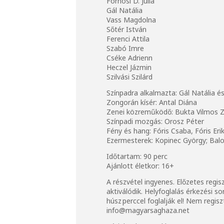
Fornosi D. Júlia
Gál Natália
Vass Magdolna
Sőtér István
Ferenci Attila
Szabó Imre
Cséke Adrienn
Heczel Jázmin
Szilvási Szilárd
Színpadra alkalmazta: Gál Natália 
Zongorán kísér: Antal Diána
Zenei közreműködő: Bukta Vilmos Z
Színpadi mozgás: Orosz Péter
Fény és hang: Fóris Csaba, Fóris Er
Ezermesterek: Kopinec György; Balo
Időtartam: 90 perc
Ajánlott életkor: 16+
A részvétel ingyenes. Előzetes regis
aktiválódik. Helyfoglalás érkezési s
húsz perccel foglalják el! Nem regi
info@magyarsaghaza.net