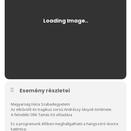
Esemény részletei
Magyarság Háza Szabadegyetem
Az elbűvölő és tragikus sorsú Andrássy-lányok története
A felvidéki Ollé Tamás író előadása
Ez a programunk élőben meghallgatható a hangszóró-ikonra
kattintva: