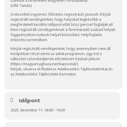
szembe a történelem kegyetlen fordulataival.”
(Ollé Tamás)
A részvétel ingyenes. Előzetes regisztráció javasolt. Kérjük
regisztrált vendégeinket, hogy helyüket legkésőbb a
meghirdetett kezdési időpont előtt húsz perccel foglalják el!
Nem regisztrált vendégeinknek a fennmaradó szabad helyek
függvényében tudunk helyet biztosítani. Helyfoglalás
érkezési sorrendben.
Kérjük regisztrált vendégeinket, hogy amennyiben nem áll
módjukban részt venni az adott programon, úgy ezt a
változást szíveskedjenek előzetesen írásban jelezni
(
https://magyarsaghaza.net/kapcsolat/
).
Kérjük, olvassa el
Általános Adatkezelési Tájékoztatónkat
és
az
Adatkezelési Tájékoztató Kivonat
ot.
Időpont
2025. december 11. 18:00 - 19:30