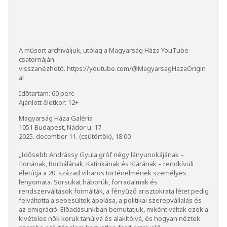
A műsort archiváljuk, utólag a Magyarság Háza YouTube-
csatornáján
visszanézhető.
https://youtube.com/@MagyarsagHazaOrigin
al
Időtartam: 60 perc
Ajánlott életkor: 12+
Magyarság Háza Galéria
1051 Budapest, Nádor u. 17.
2025. december 11. (csütörtök), 18:00
„Idősebb Andrássy Gyula gróf négy lányunokájának –
Ilonának, Borbálának, Katinkának és Klárának – rendkívüli
életútja a 20. század viharos történelmének személyes
lenyomata. Sorsukat háborúk, forradalmak és
rendszerváltások formálták, a fényűző arisztokrata létet pedig
felváltotta a sebesültek ápolása, a politikai szerepvállalás és
az emigráció. Előadásunkban bemutatjuk, miként váltak ezek a
kivételes nők koruk tanúivá és alakítóivá, és hogyan néztek