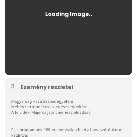
Esemény részletei
Magyarság Háza Szabadegyetem
Méhészeti termékek az egészségünkért
A felvidéki Majoros Jácint méhész előadása
Ez a programunk élőben meghallgatható a hangszóró-ikonra
kattintva: