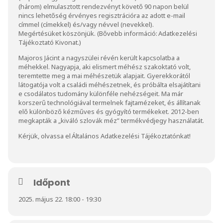
(három) elmulasztott rendezvényt követő 90 napon belül
nincs lehetőség érvényes regisztrációra az adott e-mail
címmel (címekkel) és/vagy névvel (nevekkel).
Megértésüket köszönjük. (Bővebb információ:
Adatkezelési
Tájékoztató Kivonat
.)
Majoros Jácint a nagyszülei révén került kapcsolatba a
méhekkel. Nagyapja, aki elismert méhész szakoktató volt,
teremtette meg a mai méhészetük alapjait. Gyerekkorától
látogatója volt a családi méhészetnek, és próbálta elsajátítani
e csodálatos tudomány különféle nehézségeit. Ma már
korszerű technológiával termelnek fajtamézeket, és állítanak
elő különböző kézműves és gyógyító termékeket. 2012-ben
megkapták a „kiváló szlovák méz” termékvédjegy használatát.
Kérjük, olvassa el
Általános Adatkezelési Tájékoztatónkat
!
Időpont
2025. május 22. 18:00 - 19:30