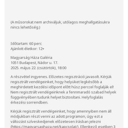
(A műsorokat nem archiváljuk, utólagos meghallgatásukra
nincs lehetőség.)
Időtartam: 60 perc
Ajánlott életkor: 12+
Magyarság Háza Galéria
1051 Budapest, Nádor u. 17.
2025. május 22. (csütörtök), 18:00
A részvétel ingyenes. Előzetes regisztráció javasolt. Kérjük
regisztrált vendégeinket, hogy helyüket legkésőbb a
meghirdetett kezdési időpont előtt húsz perccel foglalják el!
Nem regisztrált vendégeinknek a fennmaradó szabad helyek
függvényében tudunk helyet biztosítani. Helyfoglalás
érkezési sorrendben.
Kérjük regisztrált vendégeinket, hogy amennyiben nem áll
módjukban részt venni az adott programon, úgy ezt a
változást szíveskedjenek előzetesen írásban jelezni
(
https://magyarsaghaza.net/kapcsolat/
). Ellenkező esetben 3