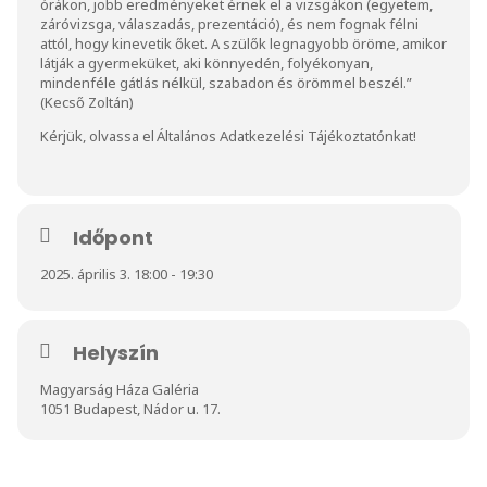
órákon, jobb eredményeket érnek el a vizsgákon (egyetem,
záróvizsga, válaszadás, prezentáció), és nem fognak félni
attól, hogy kinevetik őket. A szülők legnagyobb öröme, amikor
látják a gyermeküket, aki könnyedén, folyékonyan,
mindenféle gátlás nélkül, szabadon és örömmel beszél.”
(Kecső Zoltán)
Kérjük, olvassa el
Általános Adatkezelési Tájékoztatónkat
!
Időpont
2025. április 3. 18:00 - 19:30
Helyszín
Magyarság Háza Galéria
1051 Budapest, Nádor u. 17.