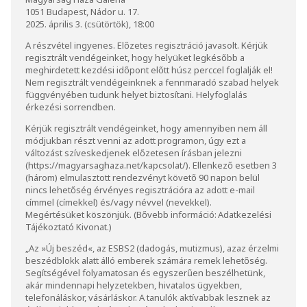
1051 Budapest, Nádor u. 17.
2025. április 3. (csütörtök), 18:00
A részvétel ingyenes. Előzetes regisztráció javasolt. Kérjük
regisztrált vendégeinket, hogy helyüket legkésőbb a
meghirdetett kezdési időpont előtt húsz perccel foglalják el!
Nem regisztrált vendégeinknek a fennmaradó szabad helyek
függvényében tudunk helyet biztosítani. Helyfoglalás
érkezési sorrendben.
Kérjük regisztrált vendégeinket, hogy amennyiben nem áll
módjukban részt venni az adott programon, úgy ezt a
változást szíveskedjenek előzetesen írásban jelezni
(
https://magyarsaghaza.net/kapcsolat/
). Ellenkező esetben 3
(három) elmulasztott rendezvényt követő 90 napon belül
nincs lehetőség érvényes regisztrációra az adott e-mail
címmel (címekkel) és/vagy névvel (nevekkel).
Megértésüket köszönjük. (Bővebb információ:
Adatkezelési
Tájékoztató Kivonat
.)
„Az »Új beszéd«, az ESBS2 (dadogás, mutizmus), azaz érzelmi
beszédblokk alatt álló emberek számára remek lehetőség.
Segítségével folyamatosan és egyszerűen beszélhetünk,
akár mindennapi helyzetekben, hivatalos ügyekben,
telefonáláskor, vásárláskor. A tanulók aktívabbak lesznek az