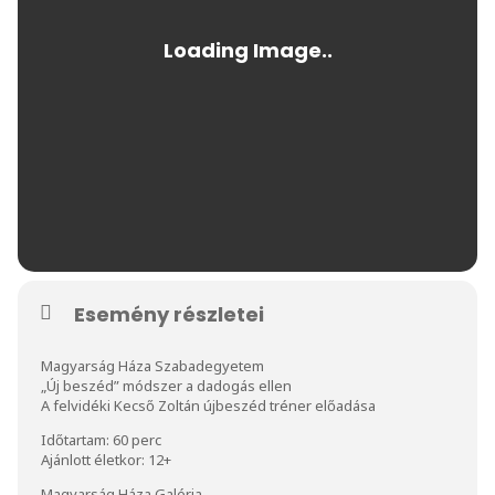
Esemény részletei
Magyarság Háza Szabadegyetem
„Új beszéd” módszer a dadogás ellen
A felvidéki Kecső Zoltán újbeszéd tréner előadása
Időtartam: 60 perc
Ajánlott életkor: 12+
Magyarság Háza Galéria