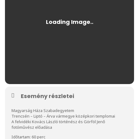
Esemény részletei
Magyarság Háza Szabadegyetem
Trencsén – Liptó – Árva vármegye középkori templomai
A felvidéki Kovács László történész és Görföl Jenő
fotóművész előadása
Időtartam: 60 perc