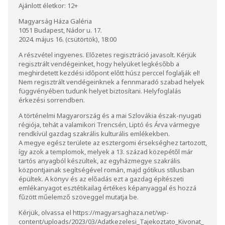
Ajánlott életkor: 12+
Magyarság Háza Galéria
1051 Budapest, Nádor u. 17.
2024. május 16. (csütörtök), 18:00
A részvétel ingyenes. Előzetes regisztráció javasolt. Kérjük
regisztrált vendégeinket, hogy helyüket legkésőbb a
meghirdetett kezdési időpont előtt húsz perccel foglalják el!
Nem regisztrált vendégeinknek a fennmaradó szabad helyek
függvényében tudunk helyet biztosítani. Helyfoglalás
érkezési sorrendben.
A történelmi Magyarország és a mai Szlovákia észak-nyugati
régiója, tehát a valamikori Trencsén, Liptó és Árva vármegye
rendkívül gazdag szakrális kulturális emlékekben.
A megye egész területe az esztergomi érsekséghez tartozott,
így azok a templomok, melyek a 13. század közepétől már
tartós anyagból készültek, az egyházmegye szakrális
központjainak segítségével román, majd gótikus stílusban
épültek. A könyv és az előadás ezt a gazdag építészeti
emlékanyagot esztétikailag értékes képanyaggal és hozzá
fűzött műelemző szöveggel mutatja be.
Kérjük, olvassa el
https://magyarsaghaza.net/wp-
content/uploads/2023/03/Adatkezelesi_Tajekoztato_Kivonat_