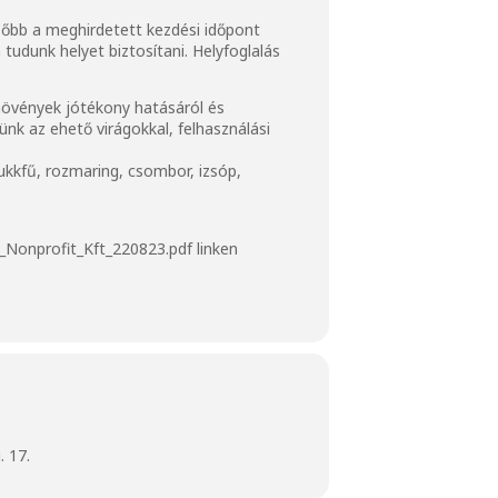
ésőbb a meghirdetett kezdési időpont
tudunk helyet biztosítani. Helyfoglalás
növények jótékony hatásáról és
ünk az ehető virágokkal, felhasználási
ukkfű, rozmaring, csombor, izsóp,
_Nonprofit_Kft_220823.pdf
linken
 17.