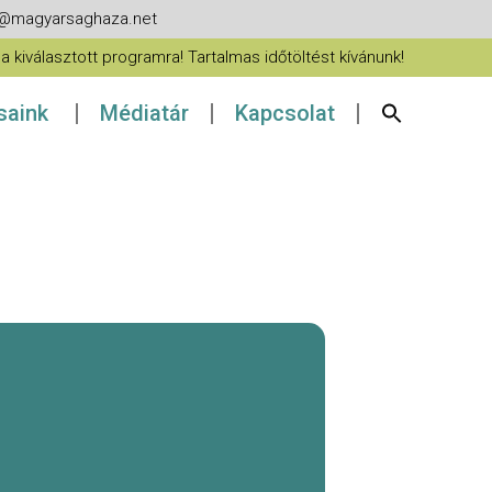
fo@magyarsaghaza.net
 kiválasztott programra! Tartalmas időtöltést kívánunk!
ásaink
Médiatár
Kapcsolat