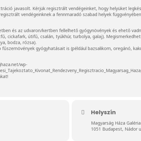
ztráció javasolt. Kérjük regisztrált vendégeinket, hogy helyüket legk
m regisztrált vendégeinknek a fennmaradó szabad helyek függvényében 
zetben és az udvaron/kertben fellelhető gyógynövények és ehető vad
ű, cickafark, útifű, csalán, tyúkhúr, turbolya, galaj). Megismerkedhet
lya, bodza, rózsa).
 fűszernövények gyógyhatásait is (például bazsalikom, oregánó, kak
ghaza.net/wp-
lesi_Tajekoztato_Kivonat_Rendezveny_Regisztracio_Magyarsag_Haza
kat!
Helyszín
Magyarság Háza Galéria
1051 Budapest, Nádor u.