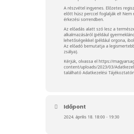
A részvétel ingyenes. Előzetes regis
előtt húsz perccel foglalják el! Ne
érkezési sorrendben.
Az előadás alatt szó lesz a termés
alkalmazásáról (például gyermekláncf
lehetőségeikkel (például orgona, ibo
Az előadó bemutatja a legismertebb
zsálya).
Kérjük, olvassa el
https://magyarsa
content/uploads/2023/03/Adatkeze
található Adatkezelési Tájékoztatón
Időpont
2024. április 18. 18:00 - 19:30