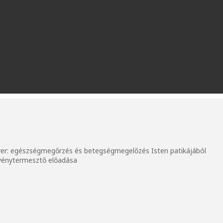
hever: egészségmegőrzés és betegségmegelőzés Isten patikájából
övénytermesztő előadása