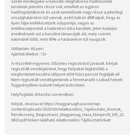
szinte mindegyike a második világháborús hadműveleti
területek jelentős része volt, emellett az egykori
hadifogolytáborok és azok temetőinek nagy része a jelenlegi
országhatárokon túl vannak, ezért bátran állíthatjuk, hogy az
ilyen fajta emlékezetünk súlypontja, vagyis az
emlékezetpontok a határokon túlra kerültek. Jelen kutatási
eredmények azt a becslést támasztják alá, mely szerint
katonáink több, mint 90%-a határainkon túl nyugszik.
Időtartam: 60 perc
Ajánlott életkor: 12+
A részvétel ingyenes. Előzetes regisztráció javasolt. Kérjük
regisztrált vendégeinket, hogy helyüket legkésőbb a
meghirdetett kezdési időpont előtt húsz perccel foglalják el!
Nem regisztrált vendégeinknek a fennmaradó szabad helyek
függvényében tudunk helyet biztosítani.
Helyfoglalás érkezési sorrendben.
Kérjük, olvassa el
https://magyarsaghaza.net/wp-
content/uploads/2023/03/Adatkezelesi_Tajekoztato_Kivonat_
Rendezveny_Regisztracio_Magyarsag_Haza_Nonprofit_Kft_22
0823.pdf
linken található Adatkezelési Tájékoztatónkat!