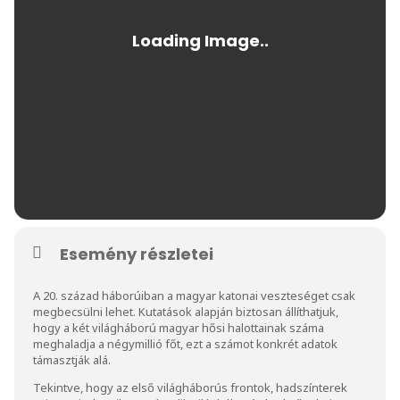
Esemény részletei
A 20. század háborúiban a magyar katonai veszteséget csak
megbecsülni lehet. Kutatások alapján biztosan állíthatjuk,
hogy a két világháború magyar hősi halottainak száma
meghaladja a négymillió főt, ezt a számot konkrét adatok
támasztják alá.
Tekintve, hogy az első világháborús frontok, hadszínterek