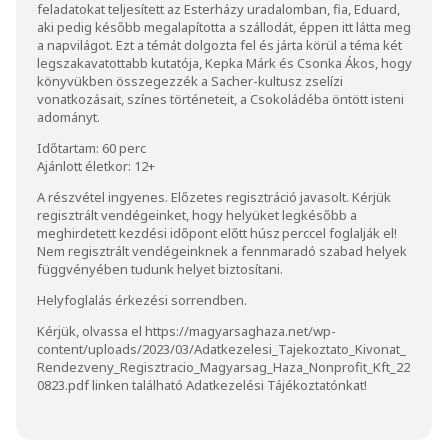
feladatokat teljesített az Esterházy uradalomban, fia, Eduard,
aki pedig később megalapította a szállodát, éppen itt látta meg
a napvilágot. Ezt a témát dolgozta fel és járta körül a téma két
legszakavatottabb kutatója, Kepka Márk és Csonka Ákos, hogy
könyvükben összegezzék a Sacher-kultusz zselízi
vonatkozásait, színes történeteit, a Csokoládéba öntött isteni
adományt.
Időtartam: 60 perc
Ajánlott életkor: 12+
A részvétel ingyenes. Előzetes regisztráció javasolt. Kérjük
regisztrált vendégeinket, hogy helyüket legkésőbb a
meghirdetett kezdési időpont előtt húsz perccel foglalják el!
Nem regisztrált vendégeinknek a fennmaradó szabad helyek
függvényében tudunk helyet biztosítani.
Helyfoglalás érkezési sorrendben.
Kérjük, olvassa el https://magyarsaghaza.net/wp-
content/uploads/2023/03/Adatkezelesi_Tajekoztato_Kivonat_
Rendezveny_Regisztracio_Magyarsag_Haza_Nonprofit_Kft_22
0823.pdf linken található Adatkezelési Tájékoztatónkat!