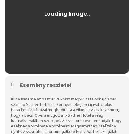
Esemény részletei
Ki ne ismerné az osztrák cukrászat egyik zászlóshajójának
számító Sacher-tortát, mi könnyed eleganciájával, csokis-
barackos ízvilágával meghódította a világot? Az is közismert,
hogy a bécsi Opera mögött álló Sacher Hotel a világ
luxusélvonalában szerepel. Azt viszont kevesen tudják, hogy
ezeknek a története a történelmi Magyarország Zselízébe
nyúlik vissza, ahol a tortamegalkotó Franz Sacher szolgálati