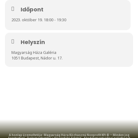
Időpont
2023. október 19. 18:00 - 19:30
Helyszín
Magyarság Háza Galéria
1051 Budapest, Nádor u. 17.
A honlap üzemeltetője: Magyarság Háza Közhasznú Nonprofit Kft.© – Minden jog