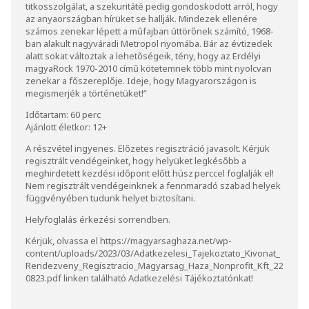
titkosszolgálat, a szekuritáté pedig gondoskodott arról, hogy
az anyaországban hírüket se hallják. Mindezek ellenére
számos zenekar lépett a műfajban úttörőnek számító, 1968-
ban alakult nagyváradi Metropol nyomába. Bár az évtizedek
alatt sokat változtak a lehetőségeik, tény, hogy az Erdélyi
magyaRock 1970-2010 című kötetemnek több mint nyolcvan
zenekar a főszereplője. Ideje, hogy Magyarországon is
megismerjék a történetüket!”
Időtartam: 60 perc
Ajánlott életkor: 12+
A részvétel ingyenes. Előzetes regisztráció javasolt. Kérjük
regisztrált vendégeinket, hogy helyüket legkésőbb a
meghirdetett kezdési időpont előtt húsz perccel foglalják el!
Nem regisztrált vendégeinknek a fennmaradó szabad helyek
függvényében tudunk helyet biztosítani.
Helyfoglalás érkezési sorrendben.
Kérjük, olvassa el https://magyarsaghaza.net/wp-
content/uploads/2023/03/Adatkezelesi_Tajekoztato_Kivonat_
Rendezveny_Regisztracio_Magyarsag_Haza_Nonprofit_Kft_22
0823.pdf linken található Adatkezelési Tájékoztatónkat!