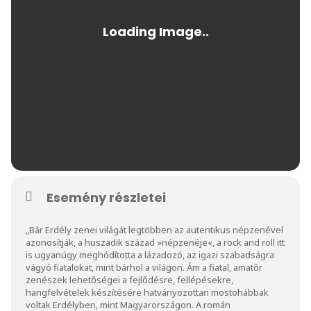
Esemény részletei
„Bár Erdély zenei világát legtöbben az autentikus népzenével
azonosítják, a huszadik század »népzenéje«, a rock and roll itt
is ugyanúgy meghódította a lázadozó, az igazi szabadságra
vágyó fiatalokat, mint bárhol a világon. Ám a fiatal, amatőr
zenészek lehetőségei a fejlődésre, fellépésekre,
hangfelvételek készítésére hatványozottan mostohábbak
voltak Erdélyben, mint Magyarországon. A román