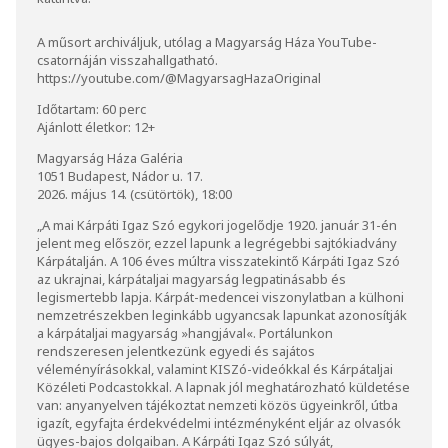
A műsort archiváljuk, utólag a Magyarság Háza YouTube-
csatornáján visszahallgatható.
https://youtube.com/@MagyarsagHazaOriginal
Időtartam: 60 perc
Ajánlott életkor: 12+
Magyarság Háza Galéria
1051 Budapest, Nádor u. 17.
2026. május 14. (csütörtök), 18:00
„A mai Kárpáti Igaz Szó egykori jogelődje 1920. január 31-én
jelent meg először, ezzel lapunk a legrégebbi sajtókiadvány
Kárpátalján. A 106 éves múltra visszatekintő Kárpáti Igaz Szó
az ukrajnai, kárpátaljai magyarság legpatinásabb és
legismertebb lapja. Kárpát-medencei viszonylatban a külhoni
nemzetrészekben leginkább ugyancsak lapunkat azonosítják
a kárpátaljai magyarság
»
hangjával
«
. Portálunkon
rendszeresen jelentkezünk egyedi és sajátos
véleményírásokkal, valamint KISZó-videókkal és Kárpátaljai
Közéleti Podcastokkal. A lapnak jól meghatározható küldetése
van: anyanyelven tájékoztat nemzeti közös ügyeinkről, útba
igazít, egyfajta érdekvédelmi intézményként eljár az olvasók
ügyes-bajos dolgaiban. A Kárpáti Igaz Szó súlyát,