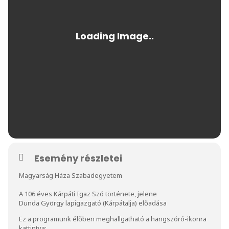
Esemény részletei
Magyarság Háza Szabadegyetem
A 106 éves Kárpáti Igaz Szó története, jelene
Dunda György lapigazgató (Kárpátalja) előadása
Ez a programunk élőben meghallgatható a hangszóró-ikonra
kattintva: