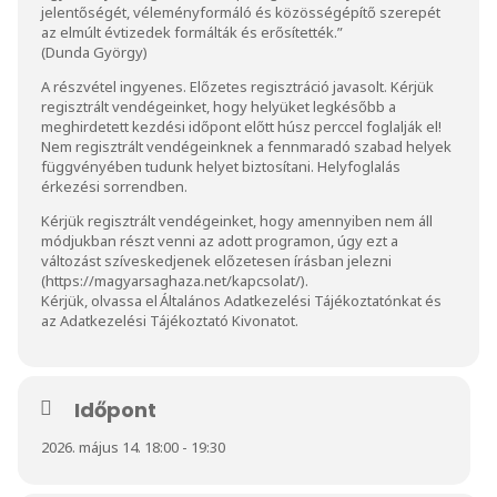
jelentőségét, véleményformáló és közösségépítő szerepét
az elmúlt évtizedek formálták és erősítették.”
(Dunda György)
A részvétel ingyenes. Előzetes regisztráció javasolt. Kérjük
regisztrált vendégeinket, hogy helyüket legkésőbb a
meghirdetett kezdési időpont előtt húsz perccel foglalják el!
Nem regisztrált vendégeinknek a fennmaradó szabad helyek
függvényében tudunk helyet biztosítani. Helyfoglalás
érkezési sorrendben.
Kérjük regisztrált vendégeinket, hogy amennyiben nem áll
módjukban részt venni az adott programon, úgy ezt a
változást szíveskedjenek előzetesen írásban jelezni
(
https://magyarsaghaza.net/kapcsolat/
).
Kérjük, olvassa el
Általános Adatkezelési Tájékoztatónkat
és
az
Adatkezelési Tájékoztató Kivonat
ot.
Időpont
2026. május 14. 18:00 - 19:30