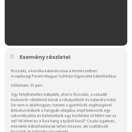
Esemény részletei
Rozsdás, a kisróka kalandozásai a természetben
A vajdasági Perem Magyar Színházi Egyesület bábelőadása
Időtartam: 35 perc
Egy felejthetetlen bábjáték, ahol is Rozsdás, a sokadik
kistestvér véletlenül kiesik a rókalyukbók és kalandra indul.
De nem is akárhogyan, hanem a gyerkőcök segítségével.
Bekukucskálunk a hangyák világába, majd belesünk egy
vakondlyukba és belebotlunk egy kerítésbe is! Miért van az
ott? Mi lehet ez a fura hang a tyúkól körül? Csuda izgalmas,
interaktív bábelőadásnak lehet részese, aki csatlakozik
hozzánk és kalandra jön velünk!