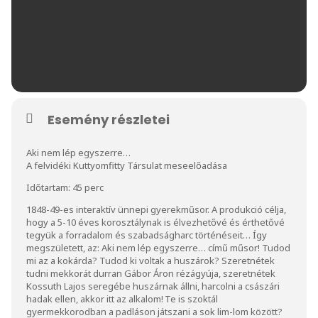
Esemény részletei
Aki nem lép egyszerre…
A felvidéki Kuttyomfitty Társulat meseelőadása
Időtartam: 45 perc
1848-49-es interaktív ünnepi gyerekműsor. A produkció célja,
hogy a 5-10 éves korosztálynak is élvezhetővé és érthetővé
tegyük a forradalom és szabadságharc történéseit… Így
megszületett, az: Aki nem lép egyszerre… című műsor! Tudod
mi az a kokárda? Tudod ki voltak a huszárok? Szeretnétek
tudni mekkorát durran Gábor Áron rézágyúja, szeretnétek
Kossuth Lajos seregébe huszárnak állni, harcolni a császári
hadak ellen, akkor itt az alkalom! Te is szoktál
gyermekkorodban a padláson játszani a sok lim-lom között?