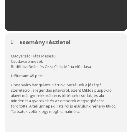
Esemény részletei
Magyarság Háza Mesesuli
Csodaváró mesék
Bedőházi Beáta és Orza Csilla Mária előadása
Időtartam: 45 perc
Ünnepváró hangulattal várunk. Mesélünk a jóságról,
szeretetről, a legendás jótevőről, Szent Miklós püspökről,
akivel már gyerekkorában is történtek csodák, és aki
mindenét a gyerekek és az emberek megsegítésére
fordította. A téli ünnepek illatairól is elárulunk néhány titkot.
Tartsatok velünk egy meghitt matinéra.