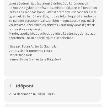
teljességének átadása a legkülönbözőbb körülmények
között. Az egykor természetes, minden faluban élő Betlehem-
járás és csillagozás hangulatát szeretnénk visszahozni a mai
gyermek és felnőtt életébe, hogy a túlcsillogtatott ajándékos
és üzleties Karácsonnyal szemben megmutassuk egy másik
varázslatos, szellemes és áhítatos karácsonyvárás izgalmait,
humorát és szépségét.
Mindezt pedig közös erővel, együtt a közönséggel, hisz azt
szeretnénk, ha mindenki eljutna Betlehembe!
Játsszák: Badin Ádám és Gabriella
Zene: Gáspár Burovincz Laura
Bábok: Rigó Béla
Jelmez: Badin Ivett és Jana Bugošová
Időpont
2024. december 16. 10:00 - 10:45