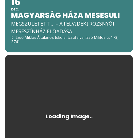
16
DEC.
MAGYARSÁG HÁZA MESESULI
MEGSZÜLETETT… – A FELVIDÉKI ROZSNYÓI
MESESZÍNHÁZ ELŐADÁSA
Izsó Miklós Általános Iskola
, Izsófalva, Izsó Miklós út 173,
3741