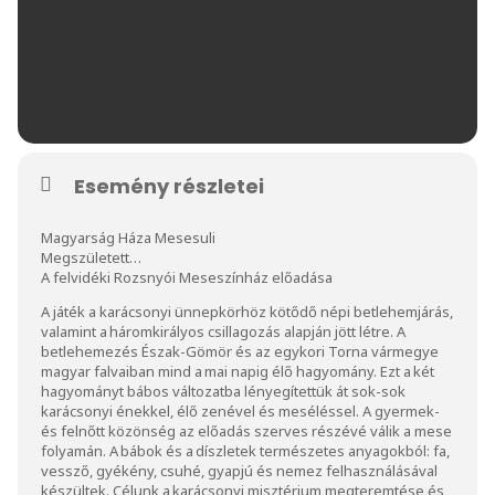
Esemény részletei
Magyarság Háza Mesesuli
Megszületett…
A felvidéki Rozsnyói Meseszínház előadása
A játék a karácsonyi ünnepkörhöz kötődő népi betlehemjárás,
valamint a háromkirályos csillagozás alapján jött létre. A
betlehemezés Észak-Gömör és az egykori Torna vármegye
magyar falvaiban mind a mai napig élő hagyomány. Ezt a két
hagyományt bábos változatba lényegítettük át sok-sok
karácsonyi énekkel, élő zenével és meséléssel. A gyermek-
és felnőtt közönség az előadás szerves részévé válik a mese
folyamán. A bábok és a díszletek természetes anyagokból: fa,
vessző, gyékény, csuhé, gyapjú és nemez felhasználásával
készültek. Célunk a karácsonyi misztérium megteremtése és