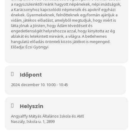
a nagyszüleinktől reánk hagyott népénekek, népi imádságok,
a Karácsonyhoz kapcsolódó népmesék és apokrif egyházi
énekek. Gyermekeknek, felnőtteknek egyformán ajánljuk a
vidám, játékos előadást, amelyből megtudjuk, hogy miért is
látta jónak a Jóisten, hogy Ádám tévedéseit és
engedetlenségét helyrehozza azzal, hogy kinyitotta az ég
ablakát és letekintett mireánk, a világra. A betlehemes
hangulatú előadás örömteli közös játékot is megenged.
Előadja: Écsi Gyöngyi
Időpont
2024. december 10. 10:00 - 10:45
Helyszín
Angyalffy Mátyás Általános Iskola és AMI
Naszály, Iskola u. 1, 2899