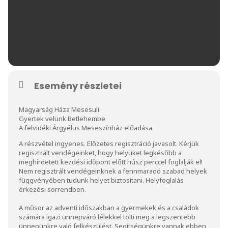
Esemény részletei
Magyarság Háza Mesesuli
Gyertek velünk Betlehembe
A felvidéki Árgyélus Meseszínház előadása
A részvétel ingyenes. Előzetes regisztráció javasolt. Kérjük
regisztrált vendégeinket, hogy helyüket legkésőbb a
meghirdetett kezdési időpont előtt húsz perccel foglalják el!
Nem regisztrált vendégeinknek a fennmaradó szabad helyek
függvényében tudunk helyet biztosítani. Helyfoglalás
érkezési sorrendben.
A műsor az adventi időszakban a gyermekek és a családok
számára igazi ünnepváró lélekkel tölti meg a legszentebb
ünnepünkre való felkészülést. Segítségünkre vannak ebben